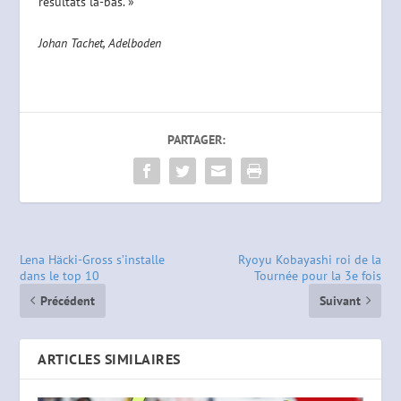
résultats là-bas. »
Johan Tachet, Adelboden
PARTAGER:
Lena Häcki-Gross s’installe
Ryoyu Kobayashi roi de la
dans le top 10
Tournée pour la 3e fois
Précédent
Suivant
ARTICLES SIMILAIRES