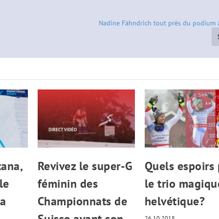
Nadine Fähndrich tout près du podium
ana,
Revivez le super-G
Quels espoirs
le
féminin des
le trio magiqu
la
Championnats de
helvétique?
Suisse avant son
26.10.2018