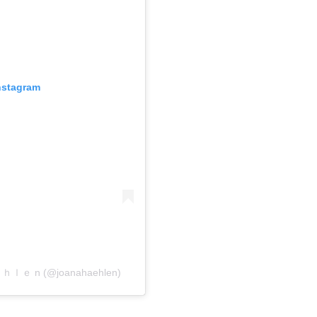
Instagram
ｅｈｌｅ n (@joanahaehlen)