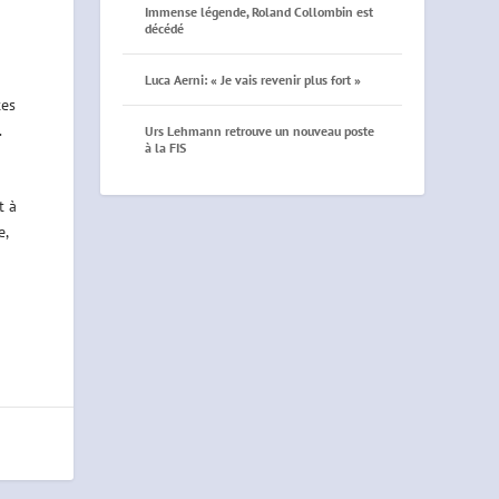
Immense légende, Roland Collombin est
décédé
Luca Aerni: « Je vais revenir plus fort »
tes
.
Urs Lehmann retrouve un nouveau poste
à la FIS
t à
e,