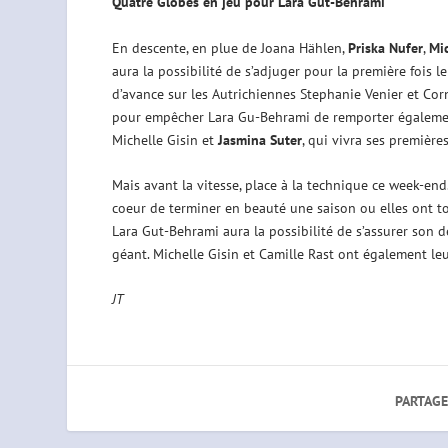
Quatre Globes en jeu pour Lara Gut-Behrami
En descente, en plue de Joana Hählen,
Priska Nufer
,
Mic
aura la possibilité de s’adjuger pour la première fois l
d’avance sur les Autrichiennes Stephanie Venier et Cor
pour empêcher Lara Gu-Behrami de remporter également
Michelle Gisin et
Jasmina Suter
, qui vivra ses première
Mais avant la vitesse, place à la technique ce week-end
coeur de terminer en beauté une saison ou elles ont to
Lara Gut-Behrami aura la possibilité de s’assurer son d
géant. Michelle Gisin et Camille Rast ont également leu
JT
PARTAGE