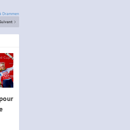
 à Drammen
Suivant
 pour
e