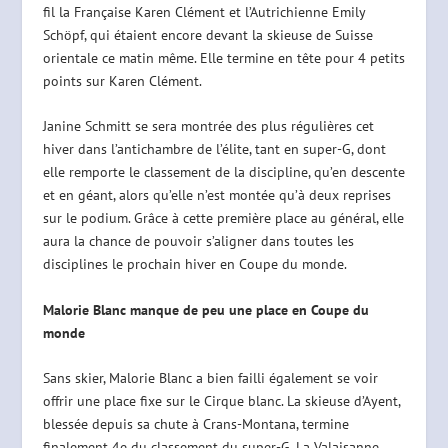
fil la Française Karen Clément et l’Autrichienne Emily
Schöpf, qui étaient encore devant la skieuse de Suisse
orientale ce matin même. Elle termine en tête pour 4 petits
points sur Karen Clément.
Janine Schmitt se sera montrée des plus régulières cet
hiver dans l’antichambre de l’élite, tant en super-G, dont
elle remporte le classement de la discipline, qu’en descente
et en géant, alors qu’elle n’est montée qu’à deux reprises
sur le podium. Grâce à cette première place au général, elle
aura la chance de pouvoir s’aligner dans toutes les
disciplines le prochain hiver en Coupe du monde.
Malorie Blanc manque de peu une place en Coupe du
monde
Sans skier, Malorie Blanc a bien failli également se voir
offrir une place fixe sur le Cirque blanc. La skieuse d’Ayent,
blessée depuis sa chute à Crans-Montana, termine
finalement 4e du classement du super-G. La Valaisanne