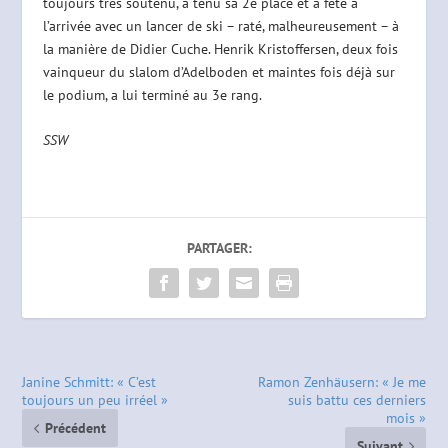
toujours très soutenu, a tenu sa 2e place et a fêté à
l’arrivée avec un lancer de ski – raté, malheureusement – à
la manière de Didier Cuche. Henrik Kristoffersen, deux fois
vainqueur du slalom d’Adelboden et maintes fois déjà sur
le podium, a lui terminé au 3e rang.
SSW
PARTAGER:
Janine Schmitt: « C’est
Ramon Zenhäusern: « Je me
toujours un peu irréel »
suis battu ces derniers
mois »
Précédent
Suivant