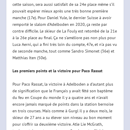
cette saison, sera aussi satisfait de sa 24e place même s’il
pouvait espérer mieux après une très bonne première
manche (17e). Pour Daniel Yule, le dernier Suisse à avoir
remporté le slalom d’Adelboden en 2020, ça reste par
contre difficile. Le skieur de La Fouly est retombé de la 21e
à la 26e place au final. Ça ne s’améliore pas non plus pour
Luca Aerni, qui a fini très loin du compte, 47e, et n’a pas vu
de seconde manche, tout comme Sandro Simonet (36e) et
Matthias Iten (50e).
Les premiers points et la victoire pour Paco Rassat
Pour Paco Rassat, la victoire à Adelboden a d’autant plus
de signification que le Français y avait fêté son baptême
du feu en Coupe du monde il y a quatre ans et n’avait
encore jamais marqué de points dans la station bernoise
en trois courses. Mais comme à Gurgl il y a deux mois, le
skieur de 27 ans a su élever son niveau au bon moment
pour s’offrir sa deuxième victoire. Atle Lie McGrath,