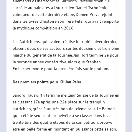
allemands d’Oberstdorf et Garmisch-Partenkirchen. S’il
succède au palmarès à l’Autrichien Daniel Tschofenig,
vainqueur de cette dernière étape, Domen Prevc rejoint
dans les livres d’histoire son frère Peter qui avait remporté
la mythique compétition en 2016.
Les Autrichiens, qui avaient réalisé le triplé l’hiver dernier,
placent deux de ses sauteurs sur les deuxième et troisième
marche du général de la Tournée. Jan Hörl termine 2e pour
la seconde année consécutive, alors que Stephan
Embacher monte pour la première fois sur le podium.
Des premiers points pour Killian Peier
Sandro Hauswirth termine meilleur Suisse de la Tournée en
se classant 17e après une 22e place sur le tremplin
autrichien, grâce à un très bon deuxième saut. Le Bernois,
qui a été le seul sauteur helvète à se classer dans les
trente lors des quatre étapes de la compétition, prouve
être en belle forme en montant en puissance cette saison.