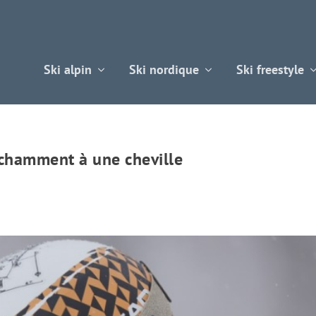
Ski alpin
Ski nordique
Ski freestyle
chamment à une cheville