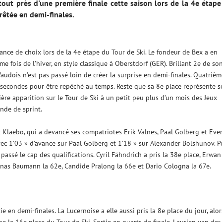
out près d'une première finale cette saison lors de la 4e étap
rêtée en demi-finales.
nce de choix lors de la 4e étape du Tour de Ski. Le fondeur de Bex a en
me fois de l’hiver, en style classique à Oberstdorf (GER). Brillant 2e de so
Vaudois n’est pas passé loin de créer la surprise en demi-finales. Quatrièm
x secondes pour être repêché au temps. Reste que sa 8e place représente 
ière apparition sur le Tour de Ski à un petit peu plus d’un mois des Jeux
nde de sprint.
t Klaebo, qui a devancé ses compatriotes Erik Valnes, Paal Golberg et Eve
ec 1’03 » d’avance sur Paal Golberg et 1’18 » sur Alexander Bolshunov. P
 passé le cap des qualifications. Cyril Fähndrich a pris la 38e place, Erwan
Jonas Baumann la 62e, Candide Pralong la 66e et Dario Cologna la 67e.
 en demi-finales. La Lucernoise a elle aussi pris la 8e place du jour, alor