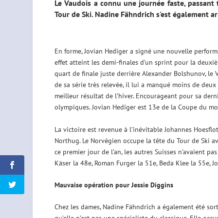
Le Vaudois a connu une journée faste, passant t
Tour de Ski. Nadine Fähndrich s'est également ar
En forme, Jovian Hediger a signé une nouvelle performa
effet atteint les demi-finales d’un sprint pour la deuxiè
quart de finale juste derrière Alexander Bolshunov, le 
de sa série très relevée, il lui a manqué moins de deu
meilleur résultat de l’hiver. Encourageant pour sa dern
olympiques. Jovian Hediger est 13e de la Coupe du mo
La victoire est revenue à l’inévitable Johannes Hoesflo
Northug. Le Norvégien occupe la tête du Tour de Ski av
ce premier jour de l’an, les autres Suisses n’avaient pas
Käser la 48e, Roman Furger la 51e, Beda Klee la 55e, 
Mauvaise opération pour Jessie Diggins
Chez les dames, Nadine Fähndrich a également été sortie