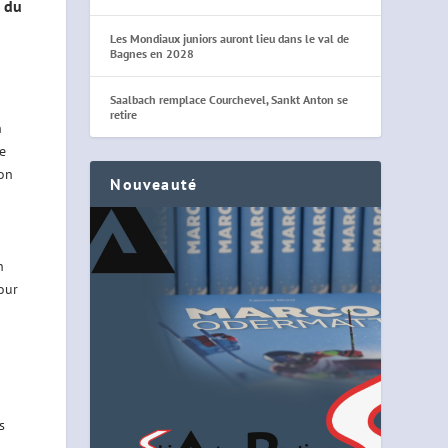
e du
Les Mondiaux juniors auront lieu dans le val de
Bagnes en 2028
Saalbach remplace Courchevel, Sankt Anton se
retire
n
e
son
Nouveauté
n
our
s