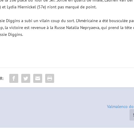
upe la 16e place du Tour de Ski. Sortie en quarts de finale, Laurien van der
) et Lydia Hiernickel (57e) n’ont pas marqué de point.
ssie Diggins a subi un vilain coup du sort. L’Américaine a été bousculée pa
up, la victoire est revenue à la Russe Natalia Nepryaeva, qui prend la tête
ssie Diggins.
R:
Valmalenco do