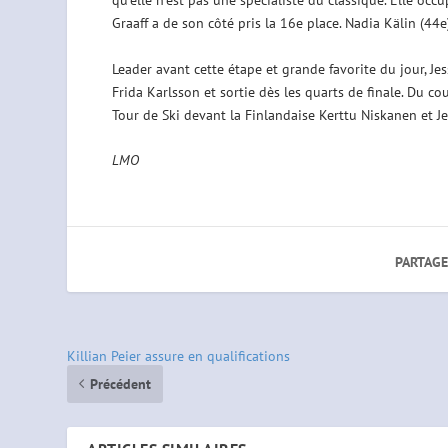
qu’elle n’est pas une spécialiste du classique. Elle occ
Graaff a de son côté pris la 16e place. Nadia Kälin (44e
Leader avant cette étape et grande favorite du jour, Je
Frida Karlsson et sortie dès les quarts de finale. Du co
Tour de Ski devant la Finlandaise Kerttu Niskanen et Je
LMO
PARTAGE
Killian Peier assure en qualifications
Précédent