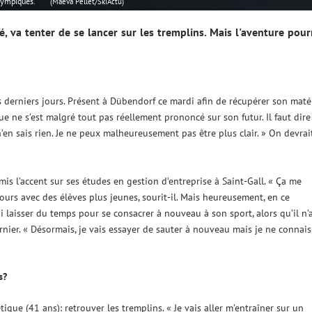
lympiques.
(Maeva Pellet/SkiActu)
té, va tenter de se lancer sur les tremplins. Mais l'aventure pour
 derniers jours. Présent à Dübendorf ce mardi afin de récupérer son maté
 ne s’est malgré tout pas réellement prononcé sur son futur. Il faut dire
 n’en sais rien. Je ne peux malheureusement pas être plus clair. » On devrai
mis l’accent sur ses études en gestion d’entreprise à Saint-Gall. « Ça me
ours avec des élèves plus jeunes, sourit-il. Mais heureusement, en ce
i laisser du temps pour se consacrer à nouveau à son sport, alors qu’il n’
rnier. « Désormais, je vais essayer de sauter à nouveau mais je ne connais
s?
que (41 ans): retrouver les tremplins. « Je vais aller m’entraîner sur un