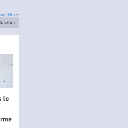
our l’hiver
Suivant
 le
irme