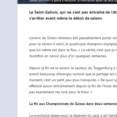
Simon Ammann a peiné à retrouver la motivation après les Jeux o
Le Saint-Gallois, qui ne s'est pas entraîné de l'é
s'arrêter avant même le début de saison.
L’avenir de Simon Ammann fait passablement parler ces
pour la saison à venir, le quadruple champion olympique
que lui-même est dans le flou. « La vérité, c’est que je
toutefois en savoir plus d’ici quelques semaines.
Depuis la fin de la saison, le sauteur du Toggenburg a 
prend beaucoup d’énergie, surtout que je partage les c
moment, c’est un petit peu plus tranquille. » De quoi lu
effectué aucun entraînement depuis la fin de l’hiver de
pas exactement ma voie pour le futur. »
La fin aux Championnats de Suisse dans deux semaine
La prochaine étape pour la légende du saut à ski helvéti