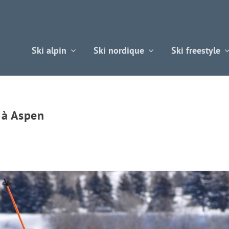
Ski alpin
Ski nordique
Ski freestyle
t à Aspen