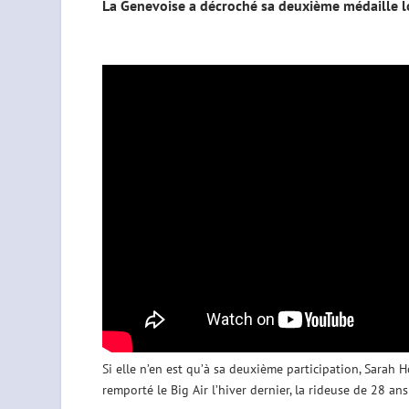
La Genevoise a décroché sa deuxième médaille l
Si elle n’en est qu’à sa deuxième participation, Sarah H
remporté le Big Air l’hiver dernier, la rideuse de 28 ans 