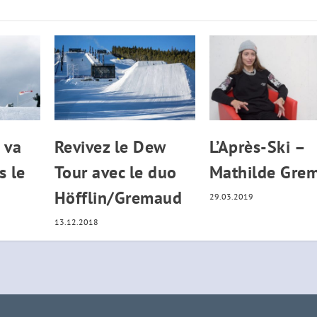
 va
Revivez le Dew
L’Après-Ski –
s le
Tour avec le duo
Mathilde Gre
Höfflin/Gremaud
29.03.2019
13.12.2018