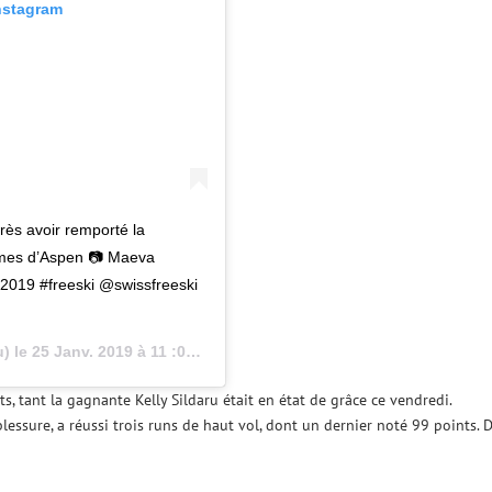
Instagram
rès avoir remporté la
games d’Aspen 📷 Maeva
019 #freeski @swissfreeski
) le
25 Janv. 2019 à 11 :01 PST
ts, tant la gagnante Kelly Sildaru était en état de grâce ce vendredi.
lessure, a réussi trois runs de haut vol, dont un dernier noté 99 points. 