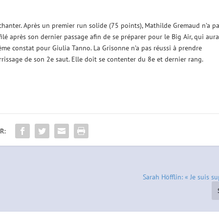
chanter. Après un premier run solide (75 points), Mathilde Gremaud n’a p
 filé après son dernier passage afin de se préparer pour le Big Air, qui aura
Même constat pour Giulia Tanno. La Grisonne n’a pas réussi à prendre
issage de son 2e saut. Elle doit se contenter du 8e et dernier rang.
R:
Sarah Höfflin: « Je suis 