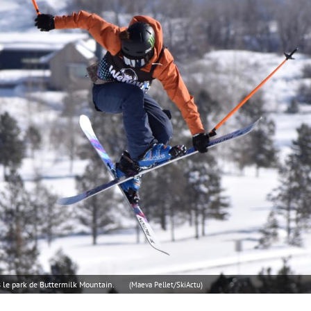
s le park de Buttermilk Mountain.
(Maeva Pellet/SkiActu)