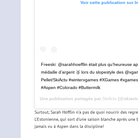
Voir cette publication sur 
Freeski: @sarahhoefflin était plus qu’heureuse ap
médaille d’argent 🥈 lors du slopestyle des @x
Pellet/SkiActu #winterxgames #XGames #xgames2
#Aspen #Colorado #Buttermilk
Une publication partagée par
SkiActu
(@skiactu
Surtout, Sarah Höfflin n’a pas de quoi nourrir des regre
L’Estonienne, qui sort d’une saison blanche après une b
jamais vu à Aspen dans la discipline!