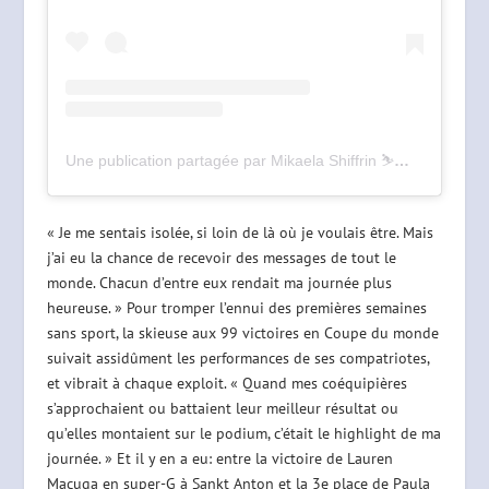
Une publication partagée par Mikaela Shiffrin ⛷💨 (@mikaelashiffrin)
« Je me sentais isolée, si loin de là où je voulais être. Mais
j’ai eu la chance de recevoir des messages de tout le
monde. Chacun d’entre eux rendait ma journée plus
heureuse. » Pour tromper l’ennui des premières semaines
sans sport, la skieuse aux 99 victoires en Coupe du monde
suivait assidûment les performances de ses compatriotes,
et vibrait à chaque exploit. « Quand mes coéquipières
s’approchaient ou battaient leur meilleur résultat ou
qu’elles montaient sur le podium, c’était le highlight de ma
journée. » Et il y en a eu: entre la victoire de Lauren
Macuga en super-G à Sankt Anton et la 3e place de Paula