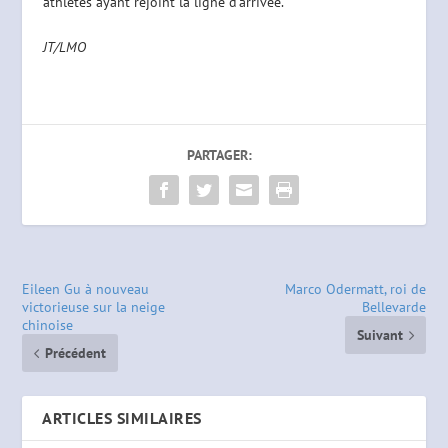
athlètes ayant rejoint la ligne d’arrivée.
JT/LMO
PARTAGER:
Eileen Gu à nouveau
Marco Odermatt, roi de
victorieuse sur la neige
Bellevarde
chinoise
Suivant
Précédent
ARTICLES SIMILAIRES