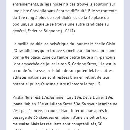
entraînements, la Tessinoise n’a pas trouvé la solution sur
une piste Corviglia sans énorme difficulté. Elle se contente
du 13e rang à plus de sept dixièmes de la 3e place du
podium, sur laquelle se trouve une autre candidate au
général, Federica Brignone (+ 0″17).
La meilleure skieuse helvétique du jour est Michelle Gisin.
L’Obwaldienne, qui retrouve sa meilleure forme, a pris une
bonne 8e place. L’une ou l’autre petite faute à mi-parcours
l’ont empêchée de jouer le top 5. Corinne Suter, 11e, est la
seconde Suissesse, mais loin de son potentiel. Les autres
athlètes nationales sont restées bien en retrait de leur
potentiel puisqu’aucune autre n’intègre le top 15.
Priska Nufer est 17e, Jasmine Flury 18e, Delia Durrer 19e,
Joana Hählen 25e et Juliana Suter 30e. Sa soeur Jasmina ne
s’est pas élancée, la course étant interrompue après le
passage de 35 skieuses en raison d’une visibilité trop
mauvaise. Mais les résultats sont comptabilisés, 30