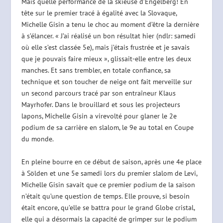
Mais quelle performance de la skieuse d’Engelberg! En
tête sur le premier tracé à égalité avec la Slovaque,
Michelle Gisin a tenu le choc au moment d’être la dernière
à s’élancer. « J’ai réalisé un bon résultat hier (ndlr: samedi
où elle s’est classée 5e), mais j’étais frustrée et je savais
que je pouvais faire mieux », glissait-elle entre les deux
manches. Et sans trembler, en totale confiance, sa
technique et son toucher de neige ont fait merveille sur
un second parcours tracé par son entraîneur Klaus
Mayrhofer. Dans le brouillard et sous les projecteurs
lapons, Michelle Gisin a virevolté pour glaner le 2e
podium de sa carrière en slalom, le 9e au total en Coupe
du monde.
En pleine bourre en ce début de saison, après une 4e place
à Sölden et une 5e samedi lors du premier slalom de Levi,
Michelle Gisin savait que ce premier podium de la saison
n’était qu’une question de temps. Elle prouve, si besoin
était encore, qu’elle se battra pour le grand Globe cristal,
elle qui a désormais la capacité de grimper sur le podium