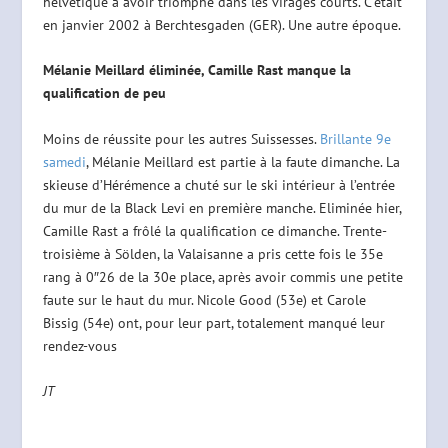
helvétique à avoir triomphé dans les virages courts. C’était
en janvier 2002 à Berchtesgaden (GER). Une autre époque.
Mélanie Meillard éliminée, Camille Rast manque la
qualification de peu
Moins de réussite pour les autres Suissesses.
Brillante 9e
samedi
, Mélanie Meillard est partie à la faute dimanche. La
skieuse d’Hérémence a chuté sur le ski intérieur à l’entrée
du mur de la Black Levi en première manche. Eliminée hier,
Camille Rast a frôlé la qualification ce dimanche. Trente-
troisième à Sölden, la Valaisanne a pris cette fois le 35e
rang à 0″26 de la 30e place, après avoir commis une petite
faute sur le haut du mur. Nicole Good (53e) et Carole
Bissig (54e) ont, pour leur part, totalement manqué leur
rendez-vous
JT