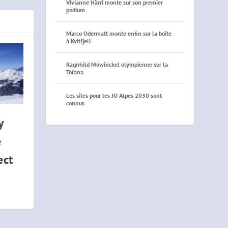
Vivianne Härri monte sur son premier
podium
Marco Odermatt monte enfin sur la boîte
à Kvitfjell
Ragnhild Mowinckel olympienne sur la
Tofana
Les sites pour les JO Alpes 2030 sont
connus
y
e
ect