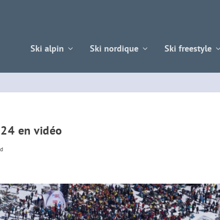
Ski alpin
Ski nordique
Ski freestyle
024 en vidéo
rd