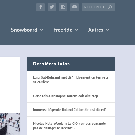
Snowboard
Freeride
Autres
Dernières infos
Lara Gut-Behrami met définitivement un terme à
sa carrière
Cette fois, Christophe Torrent doit dire stop
Immense légende, Roland Collombin est décédé
Nicolas Hale-Woods: « Le CIO ne nous demande
pas de changer le freeride »