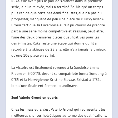
Ruka. Elle avait pris le pari de s’élancer dans la première
série, la plus relevée, mais a terminé 3e. Malgré un temps
plus rapide que certaines demi-finalistes, elle n’a pas pu
progresser, manquant de peu une place de « lucky loser ».
Erreur tactique. la Lucernoise aurait pu choisir de prendre
part à une série moins compétitive et s’assurer, peut-être,
l’une des deux premières places qualificatives pour les
demi-finales. Ruka reste une étape qui donne du fil à
retordre à la skieuse de 28 ans: elle n’y a jamais fait mieux
qu’une 10e place en sprint.
La victoire est finalement revenue à la Suédoise Emma
Ribom en 3’00″78, devant sa compatriote Jonna Sundling à
0″85 et la Norvégienne Kristine Stavaas Skistad à 1″81,
lors d’une finale entièrement scandinave.
Seul Valerio Grond en quarts
Chez les messieurs, c’est Valerio Grond qui représentait les
meilleures chances helvétiques au terme des qualifications,