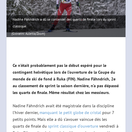
Nadine Fähndrich a dû se contenter des quarts de finale lors du sprint
classique.
(Giovanni Auletta/Zoom)
Ce n’était probablement pas le début espéré pour le
contingent helvétique lors de l’ouverture de la Coupe du
monde de ski de fond à Ruka (FIN). Nadine Fähndrich, 2e
au classement de sprint la saison dernière, n’a pas dépassé
les quarts de finale. Même résultat chez les messieurs.
Nadine Fähndrich avait été magistrale dans la discipline
l’hiver dernier,
manquant le petit globe de cristal
pour 7
petits points. Mais elle a dû s’avouer vaincue dès les
quarts de finale du
sprint classique d’ouverture
vendredi à