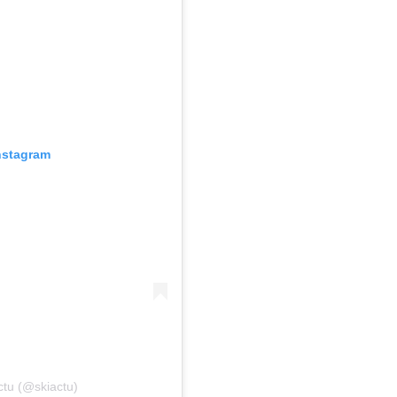
Instagram
ctu (@skiactu)