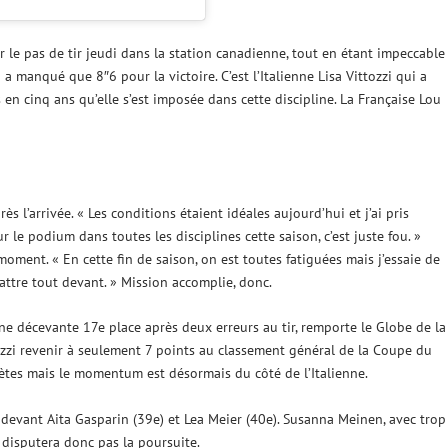
r le pas de tir jeudi dans la station canadienne, tout en étant impeccable
i a manqué que 8″6 pour la victoire. C’est l’Italienne Lisa Vittozzi qui a
s en cinq ans qu’elle s’est imposée dans cette discipline. La Française Lou
ès l’arrivée. « Les conditions étaient idéales aujourd’hui et j’ai pris
r le podium dans toutes les disciplines cette saison, c’est juste fou. »
oment. « En cette fin de saison, on est toutes fatiguées mais j’essaie de
ttre tout devant. » Mission accomplie, donc.
 décevante 17e place après deux erreurs au tir, remporte le Globe de la
tozzi revenir à seulement 7 points au classement général de la Coupe du
lètes mais le momentum est désormais du côté de l’Italienne.
 devant Aita Gasparin (39e) et Lea Meier (40e). Susanna Meinen, avec trop
e disputera donc pas la poursuite.