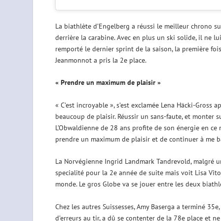
La biathlète d’Engelberg a réussi le meilleur chrono su
derrière la carabine. Avec en plus un ski solide, il ne lu
remporté le dernier sprint de la saison, la première foi
Jeanmonnot a pris la 2e place.
« Prendre un maximum de plaisir »
« C’est incroyable », s’est exclamée Lena Häcki-Gross apr
beaucoup de plaisir. Réussir un sans-faute, et monter su
L’Obwaldienne de 28 ans profite de son énergie en ce m
prendre un maximum de plaisir et de continuer à me ba
La Norvégienne Ingrid Landmark Tandrevold, malgré une
specialité pour la 2e année de suite mais voit Lisa Vi
monde. Le gros Globe va se jouer entre les deux biath
Chez les autres Suissesses, Amy Baserga a terminé 35e,
d’erreurs au tir, a dû se contenter de la 78e place et n