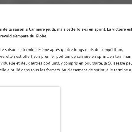
de la saison à Canmore jeudi, mais cette fois-ci en sprint. La victoire es
revold s’empare du Globe.
te saison se termine. Même après quatre longs mois de compétition,
, elle s’est offert son premier podium de carrière en sprint, en terminan
dividuelle et deux autres podiums, y compris en poursuite, la Suissesse pe
elle a brillé dans tous les formats. Au classement de sprint, elle termine à