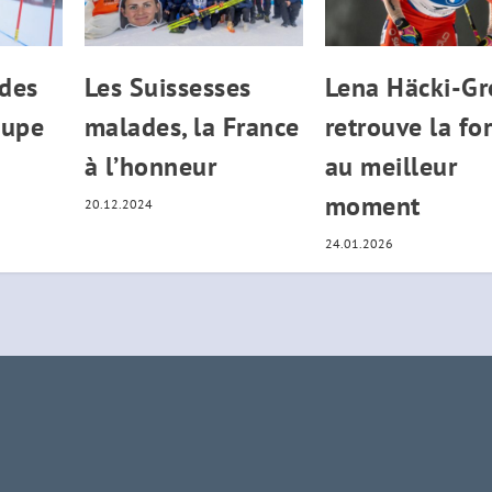
des
Les Suissesses
Lena Häcki-Gr
oupe
malades, la France
retrouve la fo
à l’honneur
au meilleur
moment
20.12.2024
24.01.2026