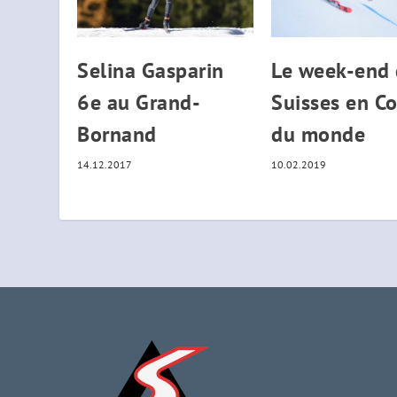
Selina Gasparin
Le week-end 
6e au Grand-
Suisses en C
Bornand
du monde
14.12.2017
10.02.2019