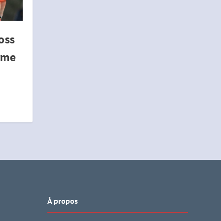
oss
rme
À propos