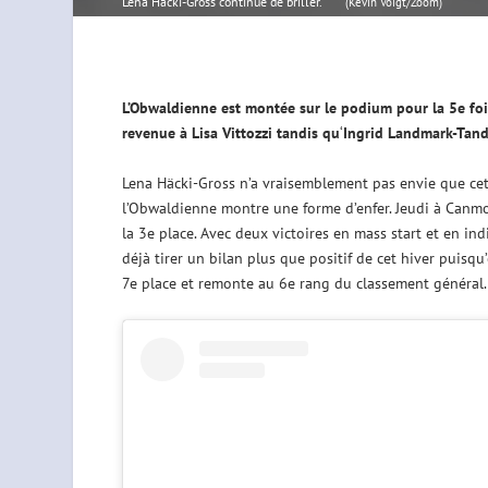
Lena Häcki-Gross continue de briller.
(Kevin Voigt/Zoom)
L’Obwaldienne est montée sur le podium pour la 5e fois 
revenue à Lisa Vittozzi tandis qu
‘
Ingrid Landmark-Tand
Lena Häcki-Gross n’a vraisemblement pas envie que cet
l’Obwaldienne montre une forme d’enfer. Jeudi à Canmore
la 3e place. Avec deux victoires en mass start et en in
déjà tirer un bilan plus que positif de cet hiver puisqu’
7e place et remonte au 6e rang du classement général.