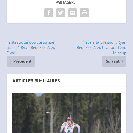
PARTAGER:
Fantastique doublé suisse
Face à la pression, Ryan
grâce à Ryan Regez et Alex
Regez et Alex Fiva ont tenu
Fiva!
le coup
Précédent
Suivant
ARTICLES SIMILAIRES