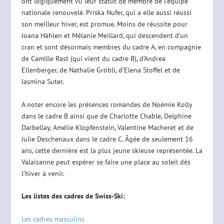
ont logiquement vu leur statut de membre de l’équipe
nationale renouvelé. Priska Nufer, qui a elle aussi réussi
son meilleur hiver, est promue. Moins de réussite pour
Joana Hählen et Mélanie Meillard, qui descendent d’un
cran et sont désormais membres du cadre A, en compagnie
de Camille Rast (qui vient du cadre B), d’Andrea
Ellenberger, de Nathalie Gröbli, d’Elena Stoffel et de
Jasmina Suter.
A noter encore les présences romandes de Noémie Kolly
dans le cadre B ainsi que de Charlotte Chable, Delphine
Darbellay, Amélie Klopfenstein, Valentine Macheret et de
Julie Deschenaux dans le cadre C. Âgée de seulement 16
ans, cette dernière est la plus jeune skieuse représentée. La
Valaisanne peut espérer se faire une place au soleil dès
l’hiver à venir.
Les listes des cadres de Swiss-Ski:
Les cadres masculins