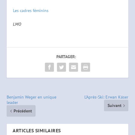
Les cadres féminins
LMO
PARTAGER:
Benjamin Weger en unique
L’Après-Ski: Erwan Käser
leader
Suivant
Précédent
ARTICLES SIMILAIRES