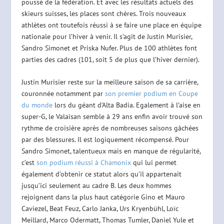
poussé de la fédération. Et avec les résultats actuels des
skieurs suisses, les places sont chères. Trois nouveaux
athlètes ont toutefois réussi à se faire une place en équipe
nationale pour l’hiver à venir. Il s’agit de Justin Murisier,
Sandro Simonet et Priska Nufer. Plus de 100 athlètes font
parties des cadres (101, soit 5 de plus que l’hiver dernier).
Justin Murisier reste sur la meilleure saison de sa carrière,
couronnée notamment par
son premier podium en Coupe
du monde
lors du géant d’Alta Badia. Egalement à l’aise en
super-G, le Valaisan semble à 29 ans enfin avoir trouvé son
rythme de croisière après de nombreuses saisons gâchées
par des blessures. Il est logiquement récompensé. Pour
Sandro Simonet, talentueux mais en manque de régularité,
c’est
son podium réussi à Chamonix
qui lui permet
également d’obtenir ce statut alors qu’il appartenait
jusqu’ici seulement au cadre B. Les deux hommes
rejoignent dans la plus haut catégorie Gino et Mauro
Caviezel, Beat Feuz, Carlo Janka, Urs Kryenbühl, Loïc
Meillard, Marco Odermatt, Thomas Tumler, Daniel Yule et