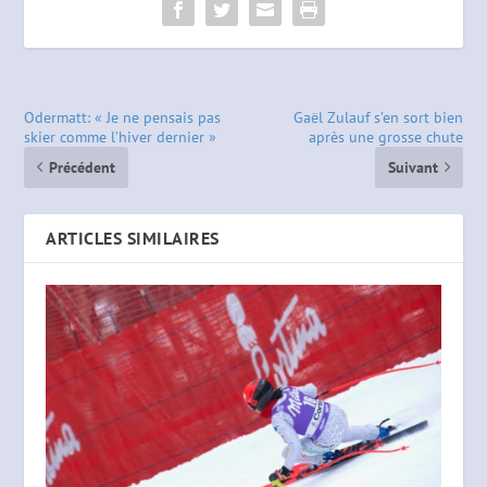
Odermatt: « Je ne pensais pas
Gaël Zulauf s’en sort bien
skier comme l’hiver dernier »
après une grosse chute
Précédent
Suivant
ARTICLES SIMILAIRES