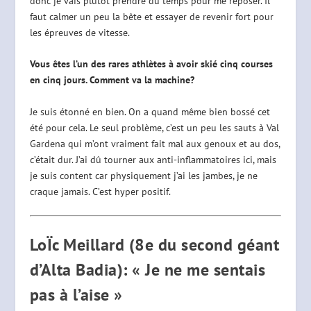
donc je vais plutôt prendre du temps pour me reposer. Il
faut calmer un peu la bête et essayer de revenir fort pour
les épreuves de vitesse.
Vous êtes l’un des rares athlètes à avoir skié cinq courses
en cinq jours. Comment va la machine?
Je suis étonné en bien. On a quand même bien bossé cet
été pour cela. Le seul problème, c’est un peu les sauts à Val
Gardena qui m’ont vraiment fait mal aux genoux et au dos,
c’était dur. J’ai dû tourner aux anti-inflammatoires ici, mais
je suis content car physiquement j’ai les jambes, je ne
craque jamais. C’est hyper positif.
LoÏc Meillard (8e du second géant
d’Alta Badia): « Je ne me sentais
pas à l’aise »