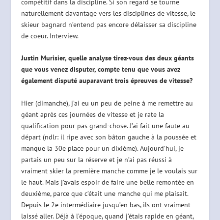
compétitif dans la discipline. Si son regard se tourne
naturellement davantage vers les disciplines de vitesse, le
skieur bagnard n’entend pas encore délaisser sa discipline
de coeur. Interview.
Justin Murisier, quelle analyse tirez-vous des deux géants
que vous venez disputer, compte tenu que vous avez
également disputé auparavant trois épreuves de vitesse?
Hier (dimanche), j’ai eu un peu de peine à me remettre au
géant après ces journées de vitesse et je rate la
qualification pour pas grand-chose. J’ai fait une faute au
départ (ndlr: il ripe avec son bâton gauche à la poussée et
manque la 30e place pour un dixième). Aujourd’hui, je
partais un peu sur la réserve et je n’ai pas réussi à
vraiment skier la première manche comme je le voulais sur
le haut. Mais j’avais espoir de faire une belle remontée en
deuxième, parce que c’était une manche qui me plaisait.
Depuis le 2e intermédiaire jusqu’en bas, ils ont vraiment
laissé aller. Déjà à l’époque, quand j’étais rapide en géant,