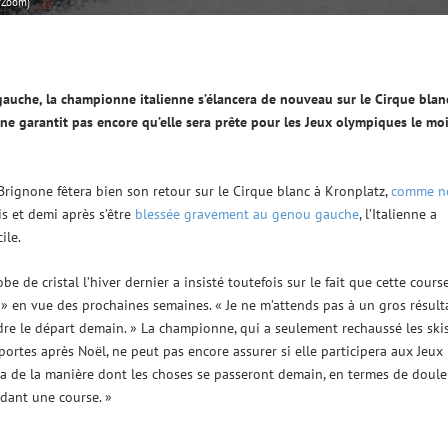
d/Zoom)
gauche, la championne italienne
s’élancera
de nouveau sur le Cirque blan
e ne garantit pas encore qu’elle sera
prête
pour les Jeux olympiques le mo
Brignone fêtera bien son retour sur le Cirque blanc à Kronplatz,
comme n
s et demi après s’être
blessée gravement au genou gauche
, l’Italienne a
ile.
e de cristal l’hiver dernier a insisté toutefois sur le fait que cette cours
e » en vue des prochaines semaines. « Je ne m’attends pas à un gros résulta
ndre le départ demain. » La championne, qui a seulement rechaussé les ski
ortes après Noël, ne peut pas encore assurer si elle participera aux Jeux
a de la manière dont les choses se passeront demain, en termes de doule
ndant une course. »