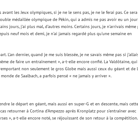
 avant les Jeux olympiques, si je ne le sens pas, je ne le ferai pas. Ce sera
a double médaillée olympique de Pékin, qui a admis ne pas avoir eu un jour
ins jours, j’ai plus mal, d’autres moins. Certains jours, je n’arrivais même
 Depuis neuf mois et demi, je n’ai jamais regardé plus qu’une semaine en
rt. L’an dernier, quand je me suis blessée, je ne savais même pas si j’allai
e de faire un entraînement », a-t-elle encore confié. La Valdôtaine, qui
en remportant non seulement le gros Globe mais aussi ceux du géant et de 
monde de Saalbach, a parfois pensé « ne jamais y arriver ».
ndre le départ en géant, mais aussi en super-G et en descente, mais cett
t cas retourner à Cortina d’Ampezzo après Kronplatz pour s’entraîner avec
rses », a-t-elle encore noté, se réjouissant de son retour à la compétition.