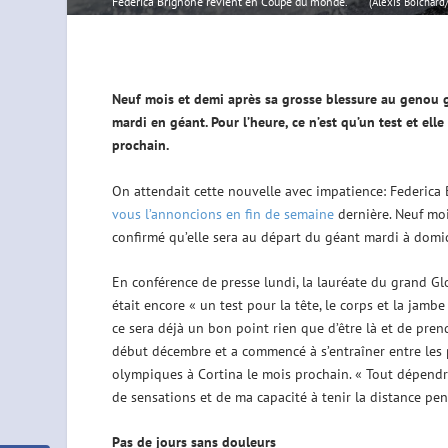
Federica Brignone revient en Coupe du monde.
(Alexis Boichar
Neuf mois et demi
après
sa grosse blessure au genou 
mardi en
géant
. Pour
l’heure
, ce n’est qu’un test et ell
prochain.
On attendait cette nouvelle avec impatience: Federica 
vous l’annoncions en fin de semaine
dernière. Neuf moi
confirmé qu’elle sera au départ du géant mardi à domic
En conférence de presse lundi, la lauréate du grand Glob
était encore « un test pour la tête, le corps et la jamb
ce sera déjà un bon point rien que d’être là et de pre
début décembre et a commencé à s’entraîner entre les p
olympiques à Cortina le mois prochain. « Tout dépendr
de sensations et de ma capacité à tenir la distance pe
Pas de jours sans douleurs