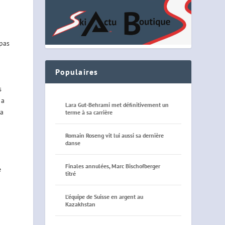
 pas
Populaires
s
 a
Lara Gut-Behrami met définitivement un
la
terme à sa carrière
Romain Roseng vit lui aussi sa dernière
danse
Finales annulées, Marc Bischofberger
e
titré
L’équipe de Suisse en argent au
Kazakhstan