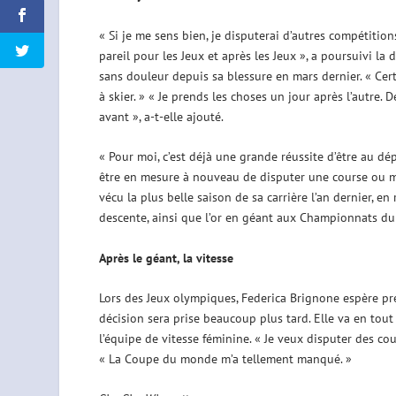
« Si je me sens bien, je disputerai d’autres compétitions
pareil pour les Jeux et après les Jeux », a poursuivi l
sans douleur depuis sa blessure en mars dernier. « Certa
à skier. » « Je prends les choses un jour après l’autre.
avant », a-t-elle ajouté.
« Pour moi, c’est déjà une grande réussite d’être au dépa
être en mesure à nouveau de disputer une course ou mêm
vécu la plus belle saison de sa carrière l’an dernier, 
descente, ainsi que l’or en géant aux Championnats du 
Après le géant, la vitesse
Lors des Jeux olympiques, Federica Brignone espère pre
décision sera prise beaucoup plus tard. Elle va en tou
l’équipe de vitesse féminine. « Je veux disputer des cou
« La Coupe du monde m’a tellement manqué. »