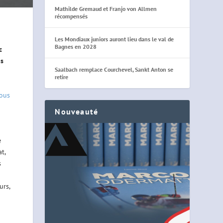
Mathilde Gremaud et Franjo von Allmen
récompensés
Les Mondiaux juniors auront lieu dans le val de
Bagnes en 2028
c
is
Saalbach remplace Courchevel, Sankt Anton se
retire
ous
Nouveauté
e
t,
s
urs,