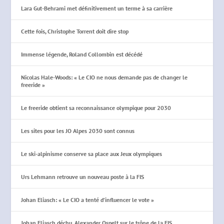
Lara Gut-Behrami met définitivement un terme à sa carrière
Cette fois, Christophe Torrent doit dire stop
Immense légende, Roland Collombin est décédé
Nicolas Hale-Woods: « Le CIO ne nous demande pas de changer le
freeride »
Le freeride obtient sa reconnaissance olympique pour 2030
Les sites pour les JO Alpes 2030 sont connus
Le ski-alpinisme conserve sa place aux Jeux olympiques
Urs Lehmann retrouve un nouveau poste à la FIS
Johan Eliasch: « Le CIO a tenté d’influencer le vote »
Johan Eliasch déchu, Alexander Ospelt sur le trône de la FIS