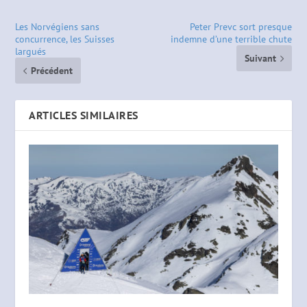
Les Norvégiens sans
Peter Prevc sort presque
concurrence, les Suisses
indemne d’une terrible chute
largués
Suivant
Précédent
ARTICLES SIMILAIRES