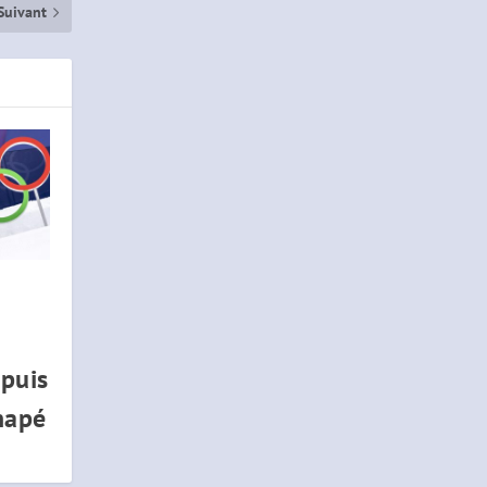
Suivant
epuis
napé