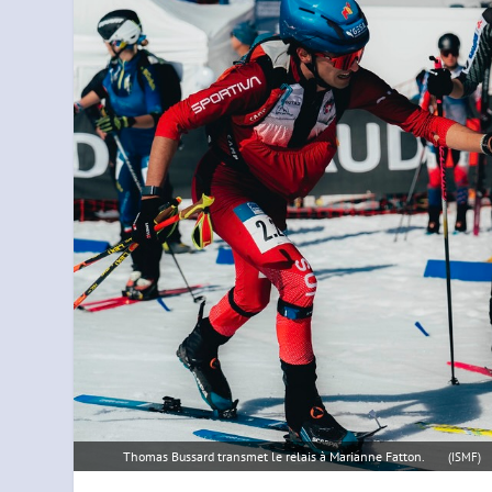
Thomas Bussard transmet le relais à Marianne Fatton.
(ISMF)