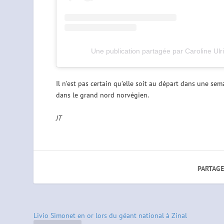
Une publication partagée par Caroline Ulr
Il n’est pas certain qu’elle soit au départ dans une 
dans le grand nord norvégien.
JT
PARTAGE
Livio Simonet en or lors du géant national à Zinal