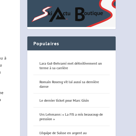
Populaires
nu à
Lara Gut-Behrami met définitivement un
du
terme à sa carrière
s
Romain Roseng vit lui aussi sa dernière
danse
ne
a
Le dernier ticket pour Marc Gisin
Urs Lehmann: « La FIS a mis beaucoup de
pression »
L’équipe de Suisse en argent au