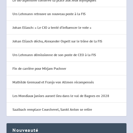
Le ski-alpinisme conserve sa place aux Jeux olympiques
Urs Lehmann retrouve un nouveau poste à la FIS
Johan Eliasch: « Le CIO a tenté d’influencer le vote »
Johan Eliasch déchu, Alexander Ospelt sur le trône de la FIS
Urs Lehmann démissionne de son poste de CEO à la FIS
Fin de carrière pour Mirjam Puchner
Mathilde Gremaud et Franjo von Allmen récompensés
Les Mondiaux juniors auront lieu dans le val de Bagnes en 2028
Saalbach remplace Courchevel, Sankt Anton se retire
Nouveauté