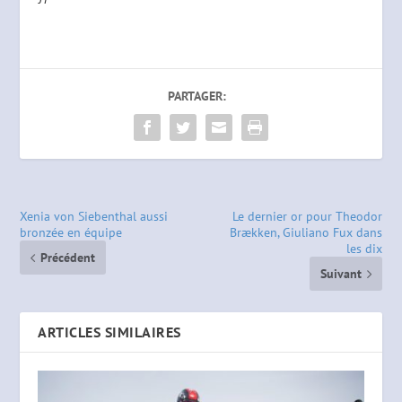
PARTAGER:
Xenia von Siebenthal aussi
Le dernier or pour Theodor
bronzée en équipe
Brækken, Giuliano Fux dans
les dix
Précédent
Suivant
ARTICLES SIMILAIRES