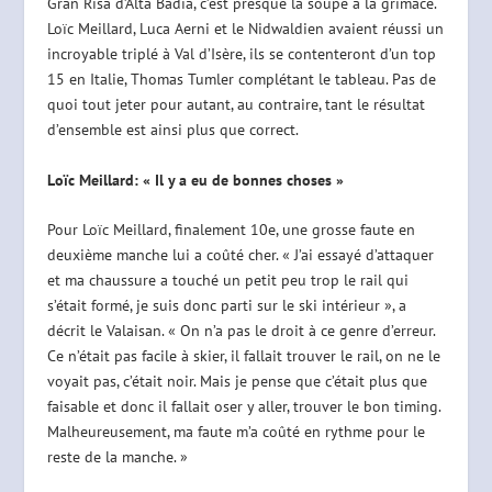
Gran Risa d’Alta Badia, c’est presque la soupe à la grimace.
Loïc Meillard, Luca Aerni et le Nidwaldien avaient réussi un
incroyable triplé à Val d’Isère, ils se contenteront d’un top
15 en Italie, Thomas Tumler complétant le tableau. Pas de
quoi tout jeter pour autant, au contraire, tant le résultat
d’ensemble est ainsi plus que correct.
Loïc Meillard: « Il y a eu de bonnes choses »
Pour Loïc Meillard, finalement 10e, une grosse faute en
deuxième manche lui a coûté cher. « J’ai essayé d’attaquer
et ma chaussure a touché un petit peu trop le rail qui
s’était formé, je suis donc parti sur le ski intérieur », a
décrit le Valaisan. « On n’a pas le droit à ce genre d’erreur.
Ce n’était pas facile à skier, il fallait trouver le rail, on ne le
voyait pas, c’était noir. Mais je pense que c’était plus que
faisable et donc il fallait oser y aller, trouver le bon timing.
Malheureusement, ma faute m’a coûté en rythme pour le
reste de la manche. »