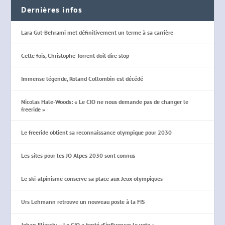
Dernières infos
Lara Gut-Behrami met définitivement un terme à sa carrière
Cette fois, Christophe Torrent doit dire stop
Immense légende, Roland Collombin est décédé
Nicolas Hale-Woods: « Le CIO ne nous demande pas de changer le
freeride »
Le freeride obtient sa reconnaissance olympique pour 2030
Les sites pour les JO Alpes 2030 sont connus
Le ski-alpinisme conserve sa place aux Jeux olympiques
Urs Lehmann retrouve un nouveau poste à la FIS
Johan Eliasch: « Le CIO a tenté d’influencer le vote »