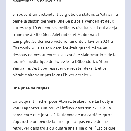
maintenant un nouvel élan.
Si souvent un prétendant au globe du slalom, le Valaisan a
peiné la saison dernière. Une 6e place à Wengen et deux
autres top 10 étaient ses meilleurs résultats, lui qui a déjà
triomphé à Kitzbühel, Adelboden et Madonna di
Campiglio. Sa dernière victoire remonte à février 2024 à
Chamonix. « La saison dernière était quand même en
dessous de mes attentes », a avoué le slalomeur lors de la
journée médiatique de Swiss-Ski à Dübendorf. « Si on
s’entraîne, c’est pour essayer de régater devant, et ce
n’était clairement pas le cas l’hiver dernier. »
Une prise de risques
En troquant Fischer pour Atomic, le skieur de La Fouly a
voulu apporter «un nouvel influx» dans son ski. «J’ai la
conscience que je suis à l’automne de ma carrière, qu’on
s’approche un peu de la fin et je n’ai pas envie de me
retrouver dans trois ou quatre ans à me dire : “Est-ce que