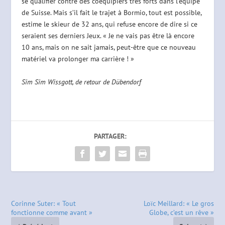
se qualifier contre des coéquipiers très forts dans l’équipe
de Suisse. Mais s’il fait le trajet à Bormio, tout est possible,
estime le skieur de 32 ans, qui refuse encore de dire si ce
seraient ses derniers Jeux. « Je ne vais pas être là encore
10 ans, mais on ne sait jamais, peut-être que ce nouveau
matériel va prolonger ma carrière ! »
Sim Sim Wissgott, de retour de D
übendorf
PARTAGER:
Corinne Suter: « Tout
Loïc Meillard: « Le gros
fonctionne comme avant »
Globe, c’est un rêve »