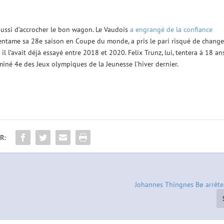
aussi d’accrocher le bon wagon. Le Vaudois
a engrangé de la confiance
i entame sa 28e saison en Coupe du monde, a pris le pari risqué de change
l l’avait déjà essayé entre 2018 et 2020. Felix Trunz, lui, tentera à 18 an
rminé 4e des Jeux olympiques de la Jeunesse l’hiver dernier.
R:
Johannes Thingnes Bø arrêt