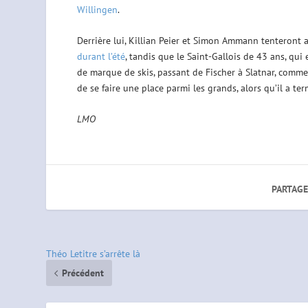
Willingen
.
Derrière lui, Killian Peier et Simon Ammann tenteront 
durant l’été
, tandis que le Saint-Gallois de 43 ans, qu
de marque de skis, passant de Fischer à Slatnar, comme i
de se faire une place parmi les grands, alors qu’il a te
LMO
PARTAGE
Théo Letitre s’arrête là
Précédent