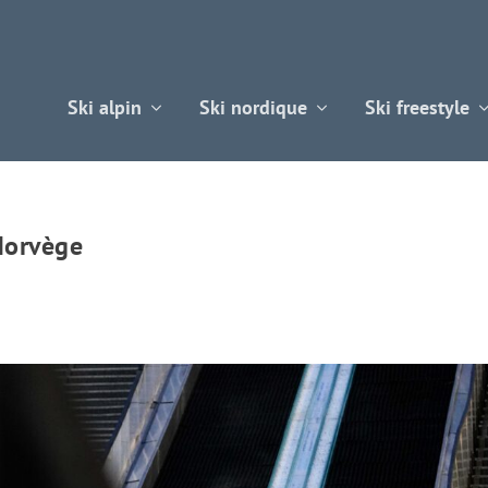
Ski alpin
Ski nordique
Ski freestyle
Norvège