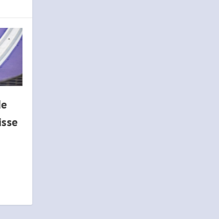
de
isse