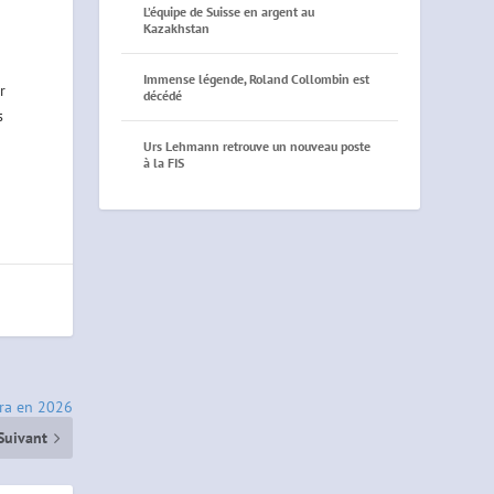
L’équipe de Suisse en argent au
Kazakhstan
Immense légende, Roland Collombin est
r
décédé
s
Urs Lehmann retrouve un nouveau poste
à la FIS
era en 2026
Suivant