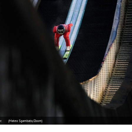
r.
(Mateo Sgambato/Zoom)