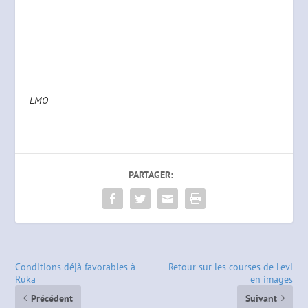
LMO
PARTAGER:
Conditions déjà favorables à
Retour sur les courses de Levi
Ruka
en images
Précédent
Suivant