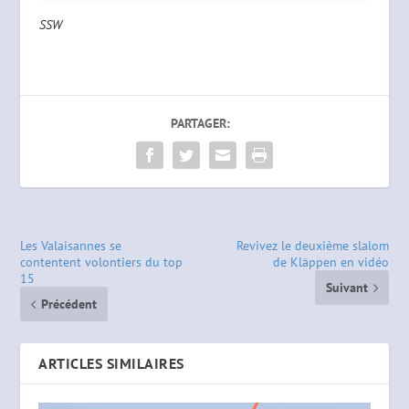
SSW
PARTAGER:
Les Valaisannes se
Revivez le deuxième slalom
contentent volontiers du top
de Kläppen en vidéo
15
Suivant
Précédent
ARTICLES SIMILAIRES