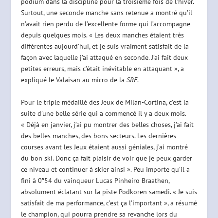
podium dans la discipline pour la troisième fois de l’hiver.
Surtout, une seconde manche sans retenue a montré qu’il
n’avait rien perdu de l’excellente forme qui l’accompagne
depuis quelques mois. « Les deux manches étaient très
différentes aujourd’hui, et je suis vraiment satisfait de la
façon avec laquelle j’ai attaqué en seconde. J’ai fait deux
petites erreurs, mais c’était inévitable en attaquant », a
expliqué le Valaisan au micro de la
SRF
.
Pour le triple médaillé des Jeux de Milan-Cortina, c’est la
suite d’une belle série qui a commencé il y a deux mois.
« Déjà en janvier, j’ai pu montrer des belles choses, j’ai fait
des belles manches, des bons secteurs. Les dernières
courses avant les Jeux étaient aussi géniales, j’ai montré
du bon ski. Donc ça fait plaisir de voir que je peux garder
ce niveau et continuer à skier ainsi ». Peu importe qu’il a
fini à 0″54 du vainqueur Lucas Pinheiro Braathen,
absolument éclatant sur la piste Podkoren samedi. « Je suis
satisfait de ma performance, c’est ça l’important », a résumé
le champion, qui pourra prendre sa revanche lors du