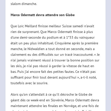
slalom dimanche.
Marco Odermatt devra attendre son Globe
Que Loïc Meillard finisse meilleur Suisse samedi n’avait
rien de surprenant. Que Marco Odermatt finisse à plus
d’une demi-seconde du podium et à 1″33 du vainqueur
était un peu plus inhabituel. Cinquième après la première
manche, le Nidwaldien a tout donné en seconde, mais a
clairement eu des difficultés sur un tracé inaccoutumé. « Je
n’ai jamais vraiment réussi à trouver la bonne position sur
les skis, je n’ai pas réussi à garder la vitesse de haut en
bas. Puis j’ai encore fait des petites fautes. Ce n’était pas
suffisant pour finir tout devant aujourd’hui », a-t-il noté,
toutefois avec le sourire.
Alors qu’on s’attendait à ce qu’il décroche le Globe de
géant dès ce week-end en Slovénie, Marco Odermatt devra
maintenant attendre les finales en Norvège, et une fois de