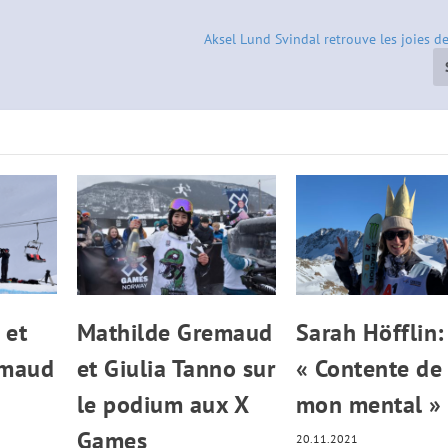
Aksel Lund Svindal retrouve les joies de
 et
Mathilde Gremaud
Sarah Höfflin:
emaud
et Giulia Tanno sur
« Contente de
le podium aux X
mon mental »
Games
20.11.2021