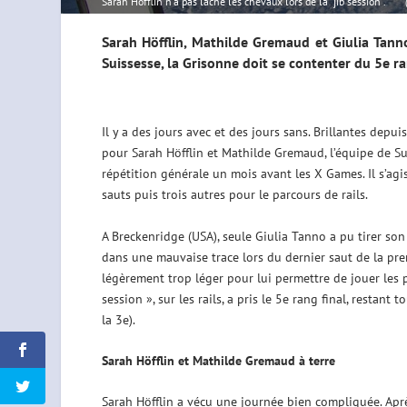
Sarah Höfflin n'a pas lâché les chevaux lors de la "jib session".
Sarah Höfflin, Mathilde Gremaud et Giulia Tann
Suissesse, la Grisonne doit se contenter du 5e r
Il y a des jours avec et des jours sans. Brillantes de
pour Sarah Höfflin et Mathilde Gremaud, l’équipe de Su
répétition générale un mois avant les X Games. Il s’agi
sauts puis trois autres pour le parcours de rails.
A Breckenridge (USA), seule Giulia Tanno a pu tirer so
dans une mauvaise trace lors du dernier saut de la pre
légèrement trop léger pour lui permettre de jouer les pr
session », sur les rails, a pris le 5e rang final, rest
la 3e).
Sarah Höfflin et Mathilde Gremaud à terre
Sarah Höfflin a vécu une journée bien compliquée. Aprè