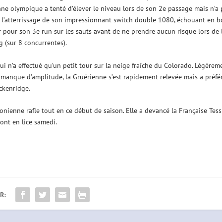
onne olympique a tenté d’élever le niveau lors de son 2e passage mais n’a 
 à l’atterrissage de son impressionnant switch double 1080, échouant en b
r pour son 3e run sur les sauts avant de ne prendre aucun risque lors de 
g (sur 8 concurrentes).
i n’a effectué qu’un petit tour sur la neige fraîche du Colorado. Légèrem
manque d’amplitude, la Gruérienne s’est rapidement relevée mais a préfé
ckenridge.
stonienne rafle tout en ce début de saison. Elle a devancé la Française Tess
ont en lice samedi.
R: