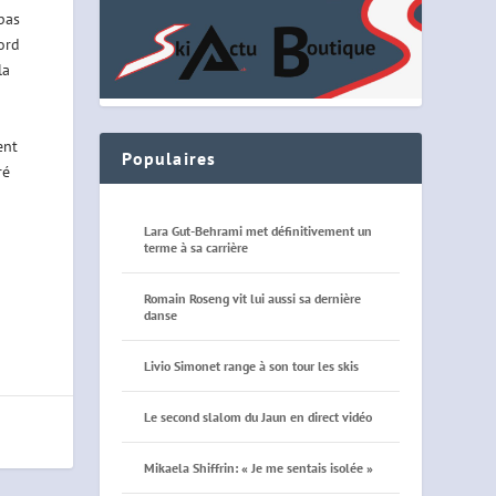
pas
ord
la
ent
Populaires
ré
Lara Gut-Behrami met définitivement un
terme à sa carrière
Romain Roseng vit lui aussi sa dernière
danse
Livio Simonet range à son tour les skis
Le second slalom du Jaun en direct vidéo
Mikaela Shiffrin: « Je me sentais isolée »