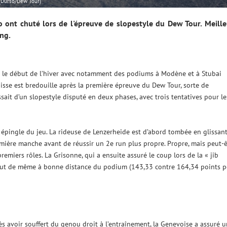
(Durso/Dew Tour)
o ont chuté lors de l'épreuve de slopestyle du Dew Tour. Meill
ang.
puis le début de l’hiver avec notamment des podiums à Modène et à Stubai
isse est bredouille après la première épreuve du Dew Tour, sorte de
ssait d’un slopestyle disputé en deux phases, avec trois tentatives pour le
n épingle du jeu. La rideuse de Lenzerheide est d’abord tombée en glissan
mière manche avant de réussir un 2e run plus propre. Propre, mais peut-ê
emiers rôles. La Grisonne, qui a ensuite assuré le coup lors de la « jib
ant tout de même à bonne distance du podium (143,33 contre 164,34 points 
s avoir souffert du genou droit à l’entraînement, la Genevoise a assuré u