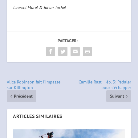
Laurent Morel & Johan Tachet
PARTAGER:
Alice Robinson fait l’impasse
Camille Rast – ép. 3: Pédaler
sur Killington
pour s’échapper
Précédent
Suivant
ARTICLES SIMILAIRES