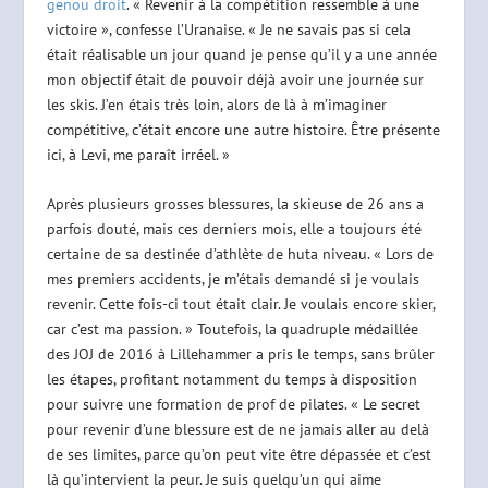
genou droit
. « Revenir à la compétition ressemble à une
victoire », confesse l’Uranaise. « Je ne savais pas si cela
était réalisable un jour quand je pense qu’il y a une année
mon objectif était de pouvoir déjà avoir une journée sur
les skis. J’en étais très loin, alors de là à m’imaginer
compétitive, c’était encore une autre histoire. Être présente
ici, à Levi, me paraît irréel. »
Après plusieurs grosses blessures, la skieuse de 26 ans a
parfois douté, mais ces derniers mois, elle a toujours été
certaine de sa destinée d’athlète de huta niveau. « Lors de
mes premiers accidents, je m’étais demandé si je voulais
revenir. Cette fois-ci tout était clair. Je voulais encore skier,
car c’est ma passion. » Toutefois, la quadruple médaillée
des JOJ de 2016 à Lillehammer a pris le temps, sans brûler
les étapes, profitant notamment du temps à disposition
pour suivre une formation de prof de pilates. « Le secret
pour revenir d’une blessure est de ne jamais aller au delà
de ses limites, parce qu’on peut vite être dépassée et c’est
là qu’intervient la peur. Je suis quelqu’un qui aime