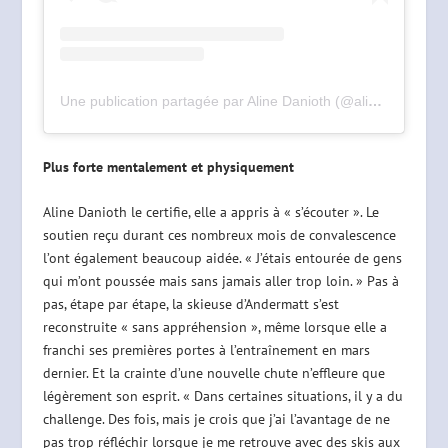
Une publication partagée par Aline Danioth (@alinedanioth)
Plus forte mentalement et physiquement
Aline Danioth le certifie, elle a appris à « s’écouter ». Le
soutien reçu durant ces nombreux mois de convalescence
l’ont également beaucoup aidée. « J’étais entourée de gens
qui m’ont poussée mais sans jamais aller trop loin. » Pas à
pas, étape par étape, la skieuse d’Andermatt s’est
reconstruite « sans appréhension », même lorsque elle a
franchi ses premières portes à l’entraînement en mars
dernier. Et la crainte d’une nouvelle chute n’effleure que
légèrement son esprit. « Dans certaines situations, il y a du
challenge. Des fois, mais je crois que j’ai l’avantage de ne
pas trop réfléchir lorsque je me retrouve avec des skis aux