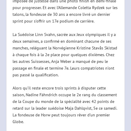
imposée de justesse dans une photo finish en demi-finale
pour progresser. Et avec l’Allemande Coletta Rydzek sur les
talons, la fondeuse de 30 ans a encore livré un dernier
sprint pour s’offrir un 17e podium de carrière.
La Suédoise Linn Svahn, sacrée aux Jeux olympiques il y a
deux semaines, a confirmé en dominant chacune de ses
manches, reléguant la Norvégienne Kristine Stavås Skistad
à chaque fois à la 2e place pour quelques dixièmes. Chez
les autres Suissesses, Anja Weber a manqué de peu le
passage en finale et termine 7e. Leurs compatriotes n’ont
pas passé la qualification.
Alors qu’il reste encore trois sprints à disputer cette
saison, Nadine Fähndrich occupe le 2e rang du classement
de la Coupe du monde de la spécialité avec 42 points de
retard sur la leader suédoise Maja Dahlqvist, 5e ce samedi.
La fondeuse de Horw peut toujours rêver d’un premier
Globe.