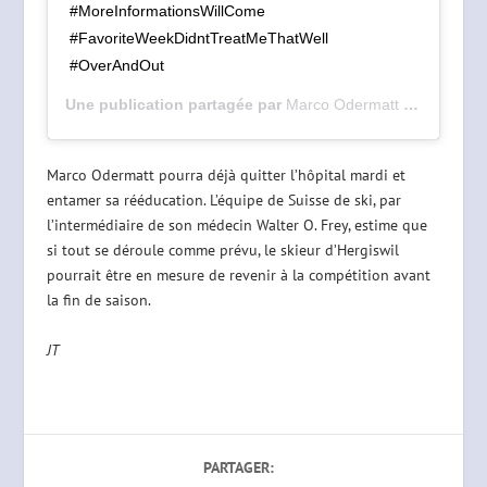
#MoreInformationsWillCome
#FavoriteWeekDidntTreatMeThatWell
#OverAndOut
Une publication partagée par
Marco Odermatt
(@marcoodermatt) le
Marco Odermatt pourra déjà quitter l’hôpital mardi et
entamer sa rééducation. L’équipe de Suisse de ski, par
l’intermédiaire de son médecin Walter O. Frey, estime que
si tout se déroule comme prévu, le skieur d’Hergiswil
pourrait être en mesure de revenir à la compétition avant
la fin de saison.
JT
PARTAGER: