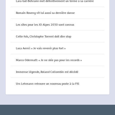
Lara Gut-Behrami met définitivement un terme à sa carrière
Romain Roseng vit lui aussi sa dernière danse
Les sites pour les JO Alpes 2030 sont connus
Cette fois, Christophe Torrent doit dire stop
Luca Aerni: « Je vais revenir plus fort »
Marco Odermatt: « Je ne skie pas pour les records »
Immense légende, Roland Collombin est décédé
Urs Lehmann retrouve un nouveau poste à la FIS