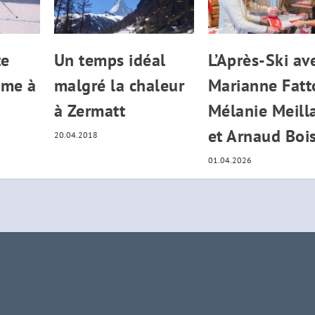
te
Un temps idéal
L’Après-Ski av
ème à
malgré la chaleur
Marianne Fatt
à Zermatt
Mélanie Meill
et Arnaud Boi
20.04.2018
01.04.2026