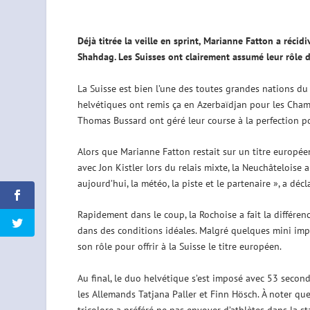
Déjà titrée la veille en sprint, Marianne Fatton a réci
Shahdag. Les Suisses ont clairement assumé leur rôle d
La Suisse est bien l’une des toutes grandes nations du 
helvétiques ont remis ça en Azerbaïdjan pour les Cham
Thomas Bussard ont géré leur course à la perfection pou
Alors que Marianne Fatton restait sur un titre européen
avec Jon Kistler lors du relais mixte, la Neuchâteloise 
aujourd’hui, la météo, la piste et le partenaire », a décl
Rapidement dans le coup, la Rochoise a fait la différen
dans des conditions idéales. Malgré quelques mini impr
son rôle pour offrir à la Suisse le titre européen.
Au final, le duo helvétique s’est imposé avec 53 seconde
les Allemands Tatjana Paller et Finn Hösch. À noter qu
tricolore a préféré ne pas envoyer d’athlètes dans la st