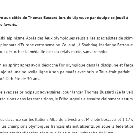
divé aux côtés de Thomas Bussard lors de l’épreuve par équipe ce jeudi à
e favoris.
ski-alpinisme. Après des Jeux olympiques réussis, les spécialistes de skim
pionnats d’Europe cette semaine. Ce jeudi, à Shahdag, Marianne Fatton e
r décrocher la médaille d’or du relais mixte, sans trembler.
 en sprint après avoir décroché l’or olympique dans la discipline et l’arg
a ajouté une nouvelle ligne à son palmarès avec brio. « Tout était parfait
aré l’athlète de 30 ans.
ce avec ses principaux adversaires, pour lancer Thomas Bussard (2e la veil
écisions dans les transitions, le Fribourgeois a ensuite clairement assum
s d’avance sur les Italiens Alba de Silvestro et Michele Boscacci et 1’17 
e les champions olympiques français étaient absents, puisque la fédératio
ation azerbaïdjanaise, alors que le pays est limitrophe de l’Iran.