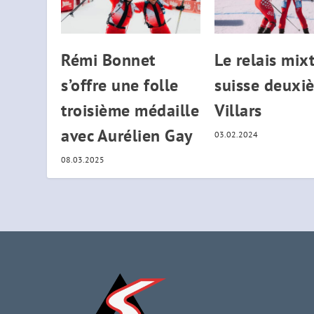
Rémi Bonnet
Le relais mix
s’offre une folle
suisse deuxi
troisième médaille
Villars
avec Aurélien Gay
03.02.2024
08.03.2025