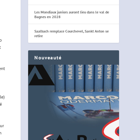
Les Mondiaux juniors auront lieu dans le val de
Bagnes en 2028
Saalbach remplace Courchevel, Sankt Anton se
retire
o
t
Nouveauté
ent
le)
é
sur
n