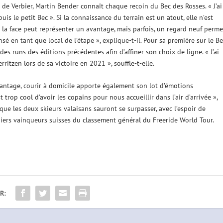
 de Verbier, Martin Bender connaît chaque recoin du Bec des Rosses. « J’ai
uis le petit Bec ». Si la connaissance du terrain est un atout, elle n’est
s la face peut représenter un avantage, mais parfois, un regard neuf perme
é en tant que local de l’étape », explique-t-il. Pour sa première sur le Be
 des runs des éditions précédentes afin d’affiner son choix de ligne. « J’ai
ritzen lors de sa victoire en 2021 », souffle-t-elle.
avantage, courir à domicile apporte également son lot d’émotions
t trop cool d’avoir les copains pour nous accueillir dans l’air d’arrivée »,
que les deux skieurs valaisans sauront se surpasser, avec l’espoir de
iers vainqueurs suisses du classement général du Freeride World Tour.
R: