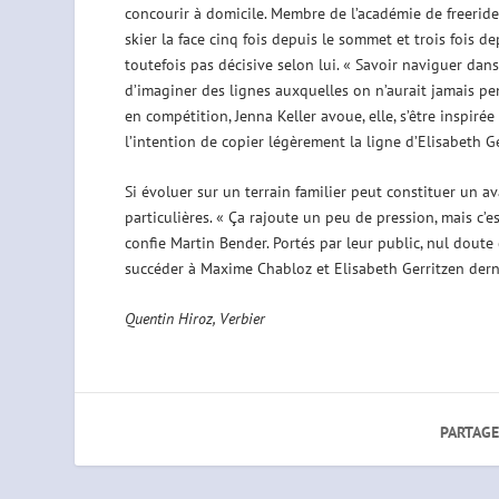
concourir à domicile. Membre de l’académie de freeride
skier la face cinq fois depuis le sommet et trois fois dep
toutefois pas décisive selon lui. « Savoir naviguer dan
d’imaginer des lignes auxquelles on n’aurait jamais pens
en compétition, Jenna Keller avoue, elle, s’être inspirée
l’intention de copier légèrement la ligne d’Elisabeth Ger
Si évoluer sur un terrain familier peut constituer un 
particulières. « Ça rajoute un peu de pression, mais c’es
confie Martin Bender. Portés par leur public, nul doute 
succéder à Maxime Chabloz et Elisabeth Gerritzen dern
Quentin Hiroz, Verbier
PARTAGE