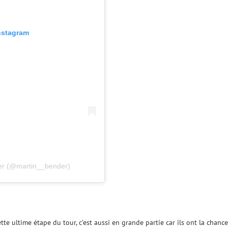
Instagram
der (@martin__bender)
te ultime étape du tour, c’est aussi en grande partie car ils ont la chanc