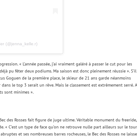
er (@jenna_kelle.r)
ession. « L’année passée, j’ai vraiment galéré à passer le cut pour les
’ai déjà pu fêter deux podiums. Ma saison est donc pleinement réussie ». S’il
rcus Goguen de la première place, le skieur de 21 ans garde néanmoins
r dans le top 3 serait un rêve. Mais le classement est extrêmement serré. 
rts sont minimes ».
 Bec des Rosses fait figure de juge ultime. Véritable monument du freeride,
. « C’est un type de face qu’on ne retrouve nulle part ailleurs sur le tour
 abruptes et ses nombreuses barres rocheuses, le Bec des Rosses ne laisse