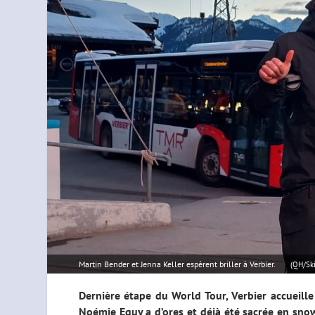
Martin Bender et Jenna Keller espèrent briller à Verbier.
(QH/Ski
Dernière étape du World Tour, Verbier accueille 
Noémie Equy a d’ores et déjà été sacrée en snow