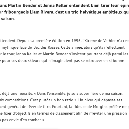
isans Martin Bender et Jenna Keller entendent bien tirer leur épi
fribourgeois Liam Rivera, c’est un trio helvétique ambitieux qu
 saison.
attendent. Depuis sa première édition en 1996, l’Xtreme de Verbier n’a ces
la mythique face du Bec des Rosses. Cette année, alors qu’ils n’effectuent
le tour, Jenna Keller et Martin Bender s’invitent pourtant déjà parmi les
e pour ces deux skieurs qui n’imaginaient pas se retrouver en si bonne
t déjà une réussite. « Dans l’ensemble, je suis super fière de ma saison.
x compétitions. C’est plutôt un bon ratio ». Un hiver qui dépasse ses
ment général de rêver de titre. Pourtant, la rideuse de Morgins préfère ne 
me fixer d’objectifs en termes de classement afin de m’éviter une pression
’a pas envie d’en tomber. »