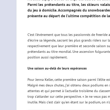
Parmi les prétendants au titre, les skieurs vala
du jeu à domicile. Accompagnés du snowboardeur 
présente au départ de l’ultime compétition de la
C’est l’événement que tous les passionnés de freeride 
d’écrire sa légende, sacrant les plus grands riders sur 
respectivement que leur première et seconde saison sur 
prétendants au titre mondial. Une ascension fulgurant
position aussi rapidement.
Une saison au-delà de leurs espérances
Pour Jenna Keller, cette première saison parmi l’élite es
Malgré mes deux chutes, j’ai obtenu deux podiums en si
attentes et qui permet à l’actuelle troisième du classe
trop s’attarder sur cette perspective. « Je ne veux pas 
inutile. Mais c’est clair qu’en étant sur le podium, on n