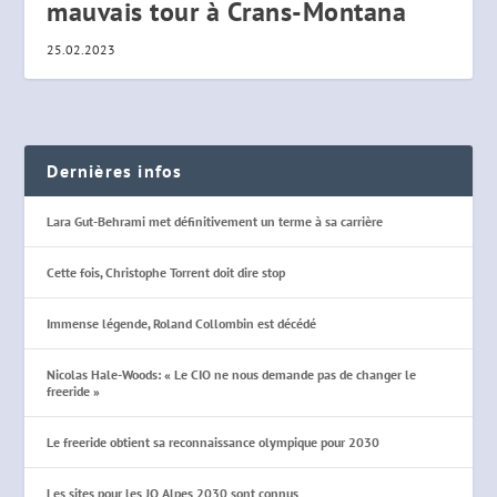
mauvais tour à Crans-Montana
25.02.2023
Dernières infos
Lara Gut-Behrami met définitivement un terme à sa carrière
Cette fois, Christophe Torrent doit dire stop
Immense légende, Roland Collombin est décédé
Nicolas Hale-Woods: « Le CIO ne nous demande pas de changer le
freeride »
Le freeride obtient sa reconnaissance olympique pour 2030
Les sites pour les JO Alpes 2030 sont connus