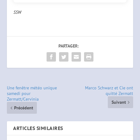
SSW
PARTAGER:
Une fenêtre météo unique
Marco Schwarz et Cie ont
samedi pour
quitté Zermatt
Zermatt/Cervinia
Suivant
Précédent
ARTICLES SIMILAIRES