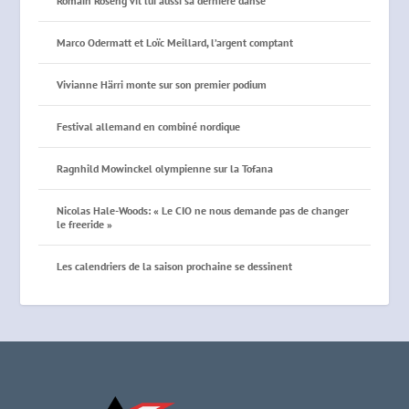
Romain Roseng vit lui aussi sa dernière danse
Marco Odermatt et Loïc Meillard, l’argent comptant
Vivianne Härri monte sur son premier podium
Festival allemand en combiné nordique
Ragnhild Mowinckel olympienne sur la Tofana
Nicolas Hale-Woods: « Le CIO ne nous demande pas de changer
le freeride »
Les calendriers de la saison prochaine se dessinent