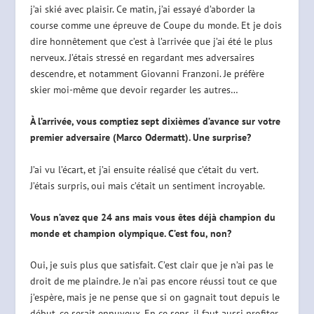
j’ai skié avec plaisir. Ce matin, j’ai essayé d’aborder la
course comme une épreuve de Coupe du monde. Et je dois
dire honnêtement que c’est à l’arrivée que j’ai été le plus
nerveux. J’étais stressé en regardant mes adversaires
descendre, et notamment Giovanni Franzoni. Je préfère
skier moi-même que devoir regarder les autres…
À l’arrivée, vous comptiez sept dixièmes d’avance sur votre
premier adversaire (Marco Odermatt). Une surprise?
J’ai vu l’écart, et j’ai ensuite réalisé que c’était du vert.
J’étais surpris, oui mais c’était un sentiment incroyable.
Vous n’avez que 24 ans mais vous êtes déjà champion du
monde et champion olympique. C’est fou, non?
Oui, je suis plus que satisfait. C’est clair que je n’ai pas le
droit de me plaindre. Je n’ai pas encore réussi tout ce que
j’espère, mais je ne pense que si on gagnait tout depuis le
début, ce serait ennuyeux. En ce sens, il faut aussi profiter