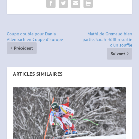
Coupe double pour Dania
Mathilde Gremaud bien
Allenbach en Coupe d’Europe
partie, Sarah Höfflin sortie
d’un souffle
Précédent
Suivant
ARTICLES SIMILAIRES