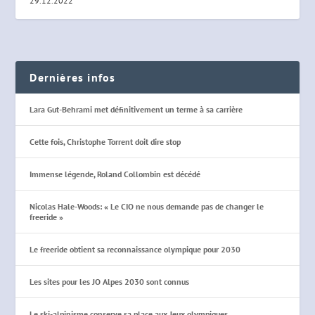
29.12.2022
Dernières infos
Lara Gut-Behrami met définitivement un terme à sa carrière
Cette fois, Christophe Torrent doit dire stop
Immense légende, Roland Collombin est décédé
Nicolas Hale-Woods: « Le CIO ne nous demande pas de changer le
freeride »
Le freeride obtient sa reconnaissance olympique pour 2030
Les sites pour les JO Alpes 2030 sont connus
Le ski-alpinisme conserve sa place aux Jeux olympiques