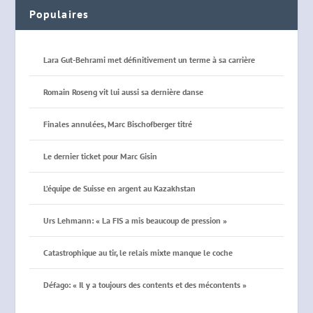
Populaires
Lara Gut-Behrami met définitivement un terme à sa carrière
Romain Roseng vit lui aussi sa dernière danse
Finales annulées, Marc Bischofberger titré
Le dernier ticket pour Marc Gisin
L’équipe de Suisse en argent au Kazakhstan
Urs Lehmann: « La FIS a mis beaucoup de pression »
Catastrophique au tir, le relais mixte manque le coche
Défago: « Il y a toujours des contents et des mécontents »