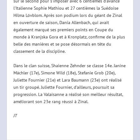
sur le second pour s’imposer avec 6 centièmes d’avance
l’Italienne Sophie Mathiou et 27 centièmes la Suédoise
Hilma Lövblom. Après son podium lors du géant de Zinal
en ouverture de saison, Dania Allenbach, qui avait
également marqué ses premiers points en Coupe du
monde à Kranjska Gora et à Kronplatz, confirme de la plus
belle des manières et se pose désormais en tête du
classement de la discipline.
Dans le clan suisse, Shaienne Zehnder se classe 14e. Janine
Mächler (17e), Simone Wild (18e), Stefanie Grob (20e),
Juliette Fournier (21e) et Lara Baumann (23e) ont réalisé
un tir groupé. Juliette Fournier, d’ailleurs, poursuit sa
progression. La Valaisanne a réalisé son meilleur résultat,
améliorant son 23e rang réussi à Zinal.
JT