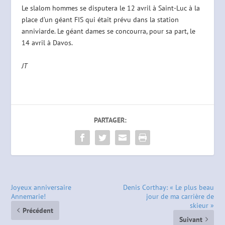
Le slalom hommes se disputera le 12 avril à Saint-Luc à la
place d’un géant FIS qui était prévu dans la station
anniviarde. Le géant dames se concourra, pour sa part, le
14 avril à Davos.
JT
PARTAGER:
Joyeux anniversaire
Denis Corthay: « Le plus beau
Annemarie!
jour de ma carrière de
skieur »
Précédent
Suivant