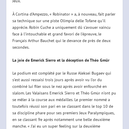
Jeux.
À Cortina d’Ampezzo, « Robinator » a, à nouveau, fait parler
sa technique sur une piste Olimpia delle Tofane qu’il
apprécie. Robin Cuche a uniquement dû s’avouer vaincu
face à l’intouchable et grand favori de l’épreuve, le
Français Arthur Bauchet qui le devance de près de deux
secondes.
La joie de Emerick Sierro et la déception de Théo Gmür
Le podium est complété par le Russe Aleksei Bugaev qui
s’est aussi ressaisi trois jours après avoir vu l’or du
combiné lui filer sous le nez après avoir enfourché en
slalom. Les Valaisans Emerick Sierro et Théo Gmür n’ont pu
se mêler à la course aux médailles. Le premier nommé a
toutefois réussi son pari en se classant dans le top 10 de
sa discipline phare pour ses premiers Jeux Paralympiques,
en se classant 9e après notamment une belle deuxième
manche. « J’ai eu un super feeling sur la deuxième