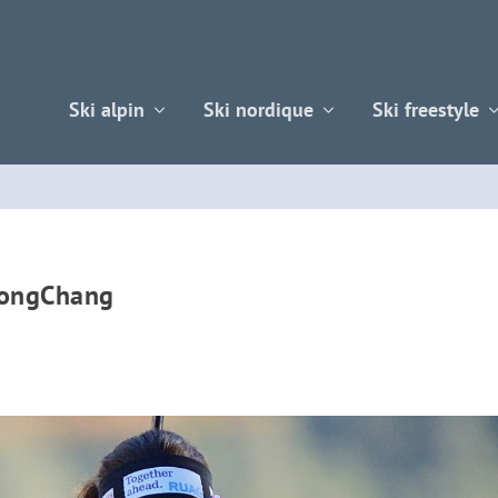
Ski alpin
Ski nordique
Ski freestyle
eongChang