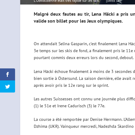
L'Obwaldienne était très rapide sur les skis.
(Swiss Ski)
Malgré deux fautes au tir, Lena Häcki a pris u
valide son billet pour les Jeux olympiques.
On attendait Selina Gasparin, c’est finalement Lena Häck
3e temps sur les skis de fond, a finalement pris le 11e r
pourtant commis deux erreurs lors du second, debout.
Lena Häcki échoue finalement à moins de 3 secondes du T
bien sortie à Östersund. La saison dernière, elle avait
après avoir pris le 12e rang sur le sprint.
Les autres Suissesses ont connu une journée plus diffic
(1) le 51e et Irene Cadurisch (3) le 77e.
La course a été remportée par Denise Herrmann. L’Allem
Dzhima (UKR). Vainqueur mercredi, Nadezhda Skardino (