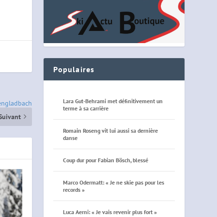
Populaires
Lara Gut-Behrami met définitivement un
engladbach
terme à sa carrière
Suivant
Romain Roseng vit lui aussi sa dernière
danse
Coup dur pour Fabian Bösch, blessé
Marco Odermatt: « Je ne skie pas pour les
records »
Luca Aerni: « Je vais revenir plus fort »