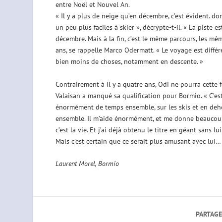
entre Noël et Nouvel An.
« Il y a plus de neige qu’en décembre, c’est évident. d
un peu plus faciles à skier », décrypte-t-il. « La piste e
décembre. Mais à la fin, c’est le même parcours, les mêm
ans, se rappelle Marco Odermatt. « Le voyage est différe
bien moins de choses, notamment en descente. »
Contrairement à il y a quatre ans, Odi ne pourra cette 
Valaisan a manqué sa qualification pour Bormio. « C’est 
énormément de temps ensemble, sur les skis et en dehor
ensemble. Il m’aide énormément, et me donne beaucoup d
c’est la vie. Et j’ai déjà obtenu le titre en géant sans 
Mais c’est certain que ce serait plus amusant avec lui…
Laurent Morel, Bormio
PARTAGE