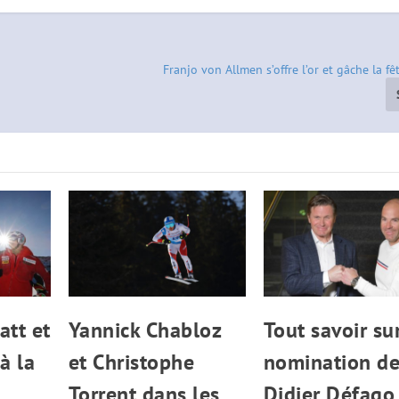
Franjo von Allmen s’offre l’or et gâche la fê
tt et
Yannick Chabloz
Tout savoir sur
à la
et Christophe
nomination d
Torrent dans les
Didier Défago