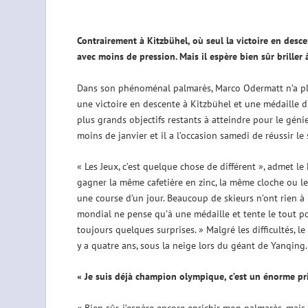
Contrairement à Kitzbühel, où seul la victoire en desc
avec moins de pression. Mais il espère bien sûr briller 
Dans son phénoménal palmarès, Marco Odermatt n’a plus
une victoire en descente à Kitzbühel et une médaille d
plus grands objectifs restants à atteindre pour le géni
moins de janvier et il a l’occasion samedi de réussir le
« Les Jeux, c’est quelque chose de différent », admet le 
gagner la même cafetière en zinc, la même cloche ou le
une course d’un jour. Beaucoup de skieurs n’ont rien à p
mondial ne pense qu’à une médaille et tente le tout po
toujours quelques surprises. » Malgré les difficultés, le 
y a quatre ans, sous la neige lors du géant de Yanqing.
« Je suis déjà champion olympique, c’est un énorme pr
« Bien sûr, j’espère encore enrichir mon palmarès, mais 