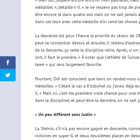
médailles », détaille-t-il. « Je ne ressens pas trop de 
être encore là dans quatre ans mais on ne sait jamais a
dans ces Jeux avec cette médaille d’or rend les choses p
La descente est pour l’heure la priorité du skieur de 28
peut se concentrer dessus et ensuite, il restera d’autres 
de la descente, ça reste la discipline reine. Après, si
soit, il faut le prendre. » À noter que l’athlète de Sui
team » qui sera largement favorite.
Pourtant, Odi est conscient que dans un rendez-vous ol
médailles. « C’était le cas à Kitzbühel où j’avais déjà 
il. « Mais ici, c’est ma première vraie chance pour une m
dans la discipline) et peut-être la dernière, on ne sait j
« Un peu différent sans Justin »
La Stelvio, s’il n’a pas encore gagné en descente, conv
victoires en super-G et deux deuxièmes places en des