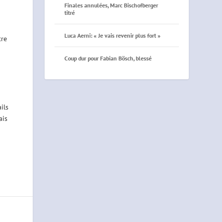
Finales annulées, Marc Bischofberger
titré
Luca Aerni: « Je vais revenir plus fort »
tre
i
Coup dur pour Fabian Bösch, blessé
ils
ais