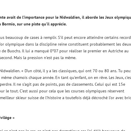
ente avait de l’importance pour le Nidwaldien, il aborde les Jeux olympiq
à Bormio, sur une piste qu’il apprécie.
 beaucoup de cases à remplir. S’il peut encore atteindre certains record
’or olympique dans la discipline reine constituent probablement les deux
e de Buochs. Il lui a manqué 0″07 pour réaliser le premier en Autriche au
 second. Mais la pression n’est pas la même.
Nidwaldien. « D’un côté, il y a les classiques, qui ont 70 ou 80 ans. Tu peu
 même chamois chaque année. En tant qu’enfant, on en rêve. Les Jeux, c’es
erdre. Il ne s’agit pas de points, pas de classements. Celui qui est 15e
ur le tout. C’est aussi pour cela que les courses olympiques réservent
meilleur skieur suisse de l’histoire a toutefois déjà décroché l’or avec brio,
ivilège »
si ce n’est pas le cas, ce n’est pas dramatique car j’ai déjà beaucoup de