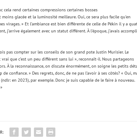
onc cela rend certaines compressions certaines bosses
st moins glacée et la luminosité meilleure. Oui, ce sera plus facile qu’en
es virages. » Et l’ambiance est bien différente de celle de Pékin il y a qua
nt, j’arrive également avec un statut différent. À l’époque, j’avais accompl
fois pas compter sur les conseils de son grand pote Justin Murisier. Le
vrai que c’est un peu différent sans lui », reconnaît-il. Nous partageons
s. À la reconnaissance, on discute énormément, on soigne les petits déta
e confiance. » Des regrets, donc, de ne pas l’avoir à ses côtés? « Oui, m
lui (ndlr: en 2023), par exemple. Donc je suis capable de le faire à nouveau.
 »
R: