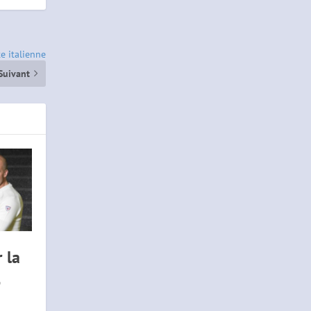
te italienne
Suivant
 la
e