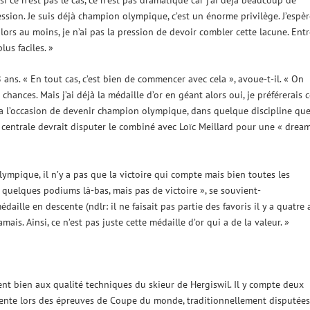
pression. Je suis déjà champion olympique, c’est un énorme privilège. J’espè
lors au moins, je n’ai pas la pression de devoir combler cette lacune. Entr
lus faciles. »
 ans. « En tout cas, c’est bien de commencer avec cela », avoue-t-il. « On
chances. Mais j’ai déjà la médaille d’or en géant alors oui, je préférerais c
 on a l’occasion de devenir champion olympique, dans quelque discipline que
sse centrale devrait disputer le combiné avec Loïc Meillard pour une « drea
ympique, il n’y a pas que la victoire qui compte mais bien toutes les
eu quelques podiums là-bas, mais pas de victoire », se souvient-
édaille en descente (ndlr: il ne faisait pas partie des favoris il y a quatre 
amais. Ainsi, ce n’est pas juste cette médaille d’or qui a de la valeur. »
ient bien aux qualité techniques du skieur de Hergiswil. Il y compte deux
cente lors des épreuves de Coupe du monde, traditionnellement disputées