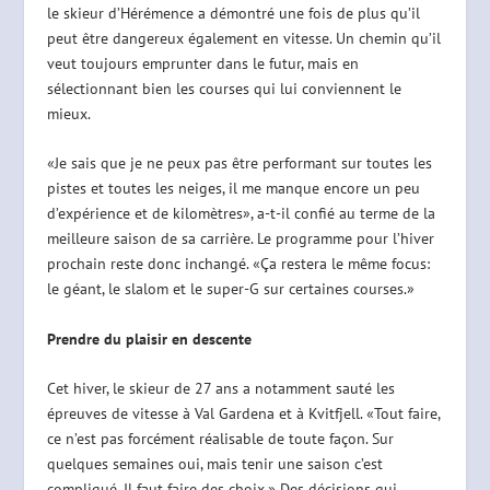
le skieur d’Hérémence a démontré une fois de plus qu’il
peut être dangereux également en vitesse. Un chemin qu’il
veut toujours emprunter dans le futur, mais en
sélectionnant bien les courses qui lui conviennent le
mieux.
«Je sais que je ne peux pas être performant sur toutes les
pistes et toutes les neiges, il me manque encore un peu
d’expérience et de kilomètres», a-t-il confié au terme de la
meilleure saison de sa carrière. Le programme pour l’hiver
prochain reste donc inchangé. «Ça restera le même focus:
le géant, le slalom et le super-G sur certaines courses.»
Prendre du plaisir en descente
Cet hiver, le skieur de 27 ans a notamment sauté les
épreuves de vitesse à Val Gardena et à Kvitfjell. «Tout faire,
ce n’est pas forcément réalisable de toute façon. Sur
quelques semaines oui, mais tenir une saison c’est
compliqué. Il faut faire des choix.» Des décisions qui