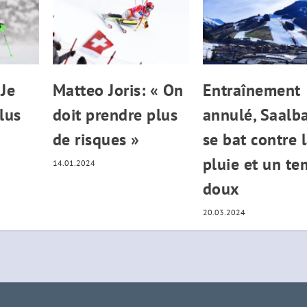
 Je
Matteo Joris: « On
Entraînement
plus
doit prendre plus
annulé, Saalb
de risques »
se bat contre 
pluie et un t
14.01.2024
doux
20.03.2024