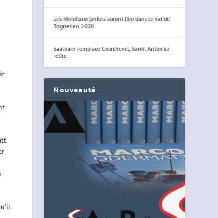
Les Mondiaux juniors auront lieu dans le val de
Bagnes en 2028
Saalbach remplace Courchevel, Sankt Anton se
retire
k-
Nouveauté
nt
att
er
o
u’il