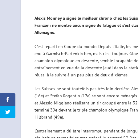
Alexis Monney a signé le meilleur chrono chez les Suis
Franzoni ne montre aucun signe de fatigue et s’est cl
Allemagne.
C’est reparti en Coupe du monde. Depuis l’Italie, les m
end à Garmisch-Partenkirchen, mais c’est toujours Giova
champion olympique en descente, semble incapable de p
entraînement en vue de la descente jeudi dans la stati
réussi à le suivre à un peu plus de deux dixièmes.
Les Suisses ne sont toutefois pas très loin derrière. Al
(16e) et Stefan Rogentin (17e) se sont encore ménagés. P
et Alessio Miggiano réalisant un tir groupé entre la 32
terminé 39e devant le triple champion olympique Franjo
Hiltbrand (49e).
L’entraînement a dû être interrompu pendant de longue