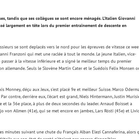
ses, tandis que ses collègues se sont encore ménagés. L’Italien Giovanni
assé largement en tête lors du premier entraînement de descente en
essieurs se sont deplacés vers le nord pour les épreuves de vitesse ce wee
nni Franzoni qui met une raclée à tout le monde. Le jeune Italien, vice-
asser à la vitesse inférieure et a signé le meilleur temps du premier
on allemande. Seuls le Slovène Martin Cater et le Suédois Felix Monsen o
exis Monney, déçu aux Jeux, s’est placé 9e et meilleur Suisse. Marco Oderm
ar contre, derrière eux, l’écart est grand, Niels Hintermann, Justin Murisi
e et la 36e place, à plus de deux secondes du leader. Arnaud Boisset a
 von Allmen (41e), qui se met encore en jambes, Lars Rösti (45e) et Livi
s minutes suivant une chute du Français Alban Elezi Cannaferina, alors q