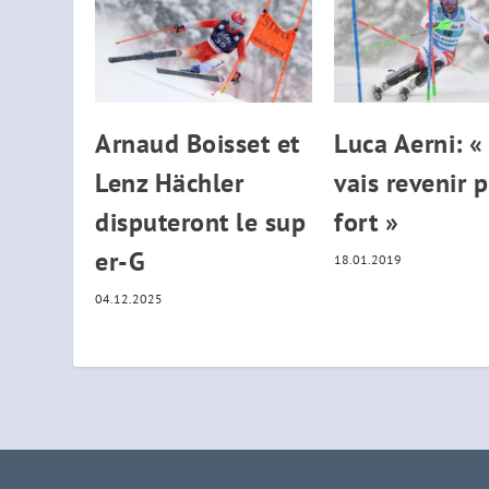
Arnaud Boisset et
Luca Aerni: «
Lenz Hächler
vais revenir 
disputeront le sup
fort »
er-G
18.01.2019
04.12.2025