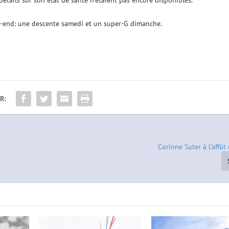
détails sur son état de santé n’étaient pas encore disponibles.
-end: une descente samedi et un super-G dimanche.
R:
Corinne Suter à l’affû