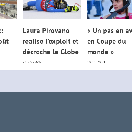
:
Laura Pirovano
« Un pas en a
oût
réalise l’exploit et
en Coupe du
décroche le Globe
monde »
21.03.2026
10.11.2021