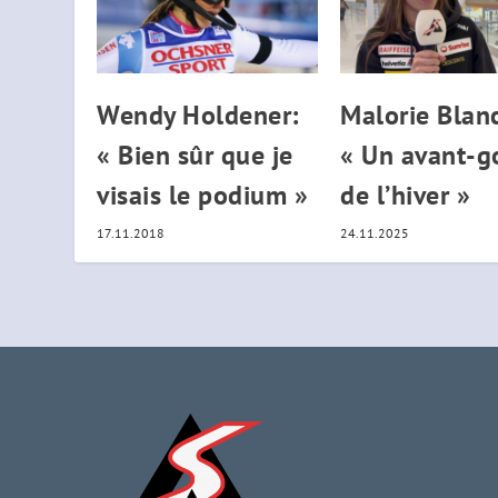
Wendy Holdener:
Malorie Blanc
« Bien sûr que je
« Un avant-g
visais le podium »
de l’hiver »
17.11.2018
24.11.2025