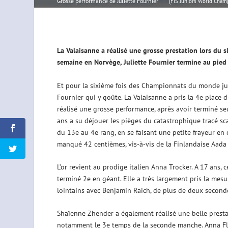
Grosse performance de Juliette Fournier
(FIS Juniors World Cham
La Valaisanne a réalisé une grosse prestation lors du
semaine en Norvège, Juliette Fournier termine au pie
Et pour la sixième fois des Championnats du monde junior
Fournier qui y goûte. La Valaisanne a pris la 4e place
réalisé une grosse performance, après avoir terminé se
ans a su déjouer les pièges du catastrophique tracé s
du 13e au 4e rang, en se faisant une petite frayeur en c
manqué 42 centièmes, vis-à-vis de la Finlandaise Aada 
L’or revient au prodige italien Anna Trocker. A 17 ans, 
terminé 2e en géant. Elle a très largement pris la mesur
lointains avec Benjamin Raich, de plus de deux seconde
Shaïenne Zhender a également réalisé une belle prestati
notamment le 3e temps de la seconde manche. Anna Fla