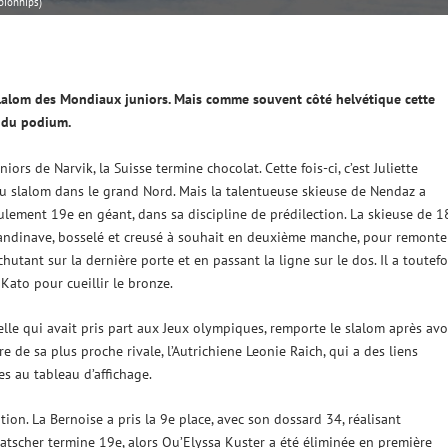
pionhips)
 slalom des Mondiaux juniors. Mais comme souvent côté helvétique cette
d du podium.
s de Narvik, la Suisse termine chocolat. Cette fois-ci, c’est Juliette
 du slalom dans le grand Nord. Mais la talentueuse skieuse de Nendaz a
ulement 19e en géant, dans sa discipline de prédilection. La skieuse de 1
candinave, bosselé et creusé à souhait en deuxième manche, pour remonte
hutant sur la dernière porte et en passant la ligne sur le dos. Il a toutefo
Kato pour cueillir le bronze.
celle qui avait pris part aux Jeux olympiques, remporte le slalom après avo
e de sa plus proche rivale, l’Autrichiene Leonie Raich, qui a des liens
s au tableau d’affichage.
on. La Bernoise a pris la 9e place, avec son dossard 34, réalisant
tscher termine 19e, alors Qu’Elyssa Kuster a été éliminée en première