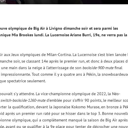
Pipe)
euve olympique de Big Air à Livigno dimanche soir et sera parmi les
nique Mia Brookes lundi. La Lucernoise Ariane Burri, 19e, ne verra pas la
ir aux Jeux olympiques de Milan-Cortina. La Lucernoise s’est bien lancée 
imanche soir, se classant 14e après le premier run, et donc à deux places d
t une main dans la neige à l’atterrissage de son
backside-900-mute
final
e impressionnante. Tout comme il y a quatre ans à Pékin, la snowboardeus
 que spectatrice seulement.
 pouvait s’y attendre. La vice-championne olympique de 2022, la Néo-
e
switch-backside-1260-mute
d’emblée pour s’offrir 90 points, le meilleur sc
orter la qualification, devant la Japonaise Kokomo Murase, en bronze à Pék
oid après un premier run raté pour se hisser dans le top 3. Bonne nouvell
mpionne olympique, qui a complètement manqué la saison de Big Air après
inale, ayant pu se qualifier à la 9e place pour tenter de décrocher une nouv