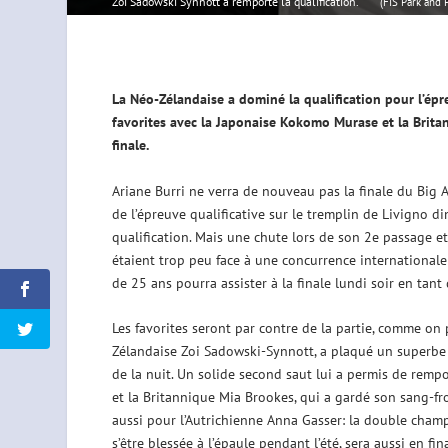
Zoi Sadowski Synnott a remporté la qualification.
(FIS Park and 
La Néo-Zélandaise a dominé la qualification pour l’épr
favorites avec la Japonaise Kokomo Murase et la Britan
finale.
Ariane Burri ne verra de nouveau pas la finale du Big A
de l’épreuve qualificative sur le tremplin de Livigno d
qualification. Mais une chute lors de son 2e passage e
étaient trop peu face à une concurrence international
de 25 ans pourra assister à la finale lundi soir en tant
Les favorites seront par contre de la partie, comme on
Zélandaise Zoi Sadowski-Synnott, a plaqué un superb
de la nuit. Un solide second saut lui a permis de remp
et la Britannique Mia Brookes, qui a gardé son sang-fr
aussi pour l’Autrichienne Anna Gasser: la double cha
s’être blessée à l’épaule pendant l’été, sera aussi en f