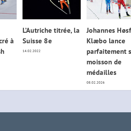
L’Autriche titrée, la
Johannes Høsf
ré à
Suisse 8e
Klæbo lance
sh
parfaitement 
14.02.2022
moisson de
médailles
08.02.2026